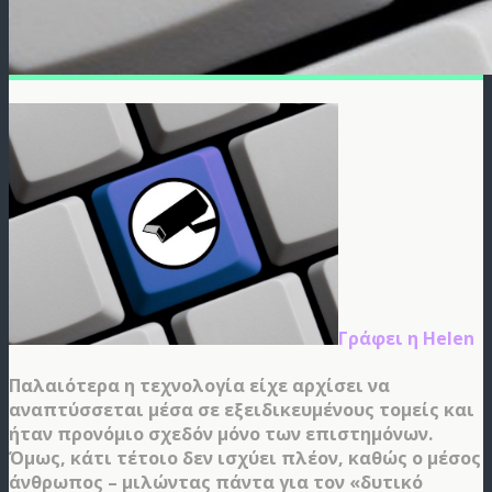
Γράφει η Helen
Παλαιότερα η τεχνολογία είχε αρχίσει να
αναπτύσσεται μέσα σε εξειδικευμένους τομείς και
ήταν προνόμιο σχεδόν μόνο των επιστημόνων.
Όμως, κάτι τέτοιο δεν ισχύει πλέον, καθώς ο μέσος
άνθρωπος – μιλώντας πάντα για τον «δυτικό