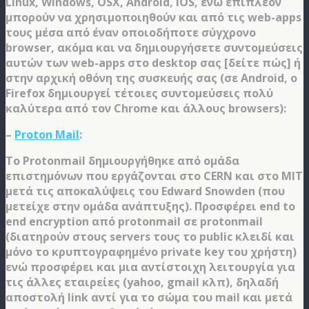
Linux, Windows, OSX, Android, iOS, ενώ επιπλέον
μπορούν να χρησιμοποιηθούν και από τις web-apps
τους μέσα από έναν οποιοδήποτε σύγχρονο
browser, ακόμα και να δημιουργήσετε συντομεύσεις
αυτών των web-apps στο desktop σας [δείτε πώς] ή
στην αρχική οθόνη της συσκευής σας (σε Android, o
Firefox δημιουργεί τέτοιες συντομεύσεις πολύ
καλύτερα από τον Chrome και άλλους browsers):
–
Proton Mail
:
Το Protonmail δημιουργήθηκε από ομάδα
επιστημόνων που εργάζονται στο CERN και στο MIT
μετά τις αποκαλύψεις του Edward Snowden (που
μετείχε στην ομάδα ανάπτυξης). Προσφέρει end to
end encryption από protonmail σε protonmail
(διατηρούν στους servers τους το public κλειδί και
μόνο το κρυπτογραφημένο private key του χρήστη)
ενώ προσφέρει και μια αντίστοιχη λειτουργία για
τις άλλες εταιρείες (yahoo, gmail κλπ), δηλαδή
αποστολή link αντί για το σώμα του mail και μετά