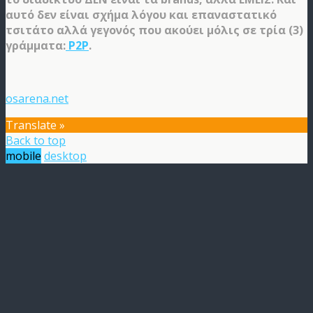
αυτό δεν είναι σχήμα λόγου και επαναστατικό
τσιτάτο αλλά γεγονός που ακούει μόλις σε τρία (3)
γράμματα:
P2P
.
osarena.net
Translate »
Back to top
mobile
desktop