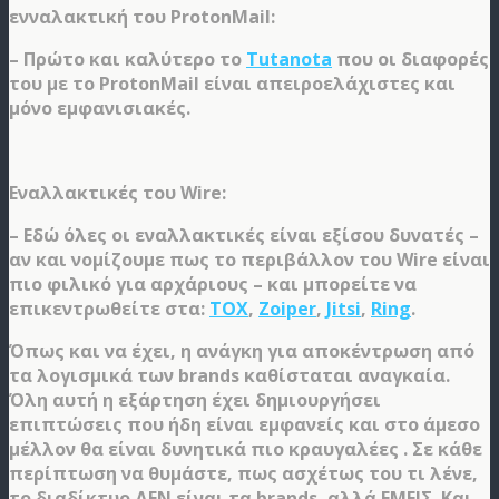
ενναλακτική του ProtonMail:
– Πρώτο και καλύτερο το
Tutanota
που οι διαφορές
του με το ProtonMail είναι απειροελάχιστες και
μόνο εμφανισιακές.
Εναλλακτικές του Wire:
– Εδώ όλες οι εναλλακτικές είναι εξίσου δυνατές –
αν και νομίζουμε πως το περιβάλλον του Wire είναι
πιο φιλικό για αρχάριους – και μπορείτε να
επικεντρωθείτε στα:
TOX
,
Zoiper
,
Jitsi
,
Ring
.
Όπως και να έχει, η ανάγκη για αποκέντρωση από
τα λογισμικά των brands καθίσταται αναγκαία.
Όλη αυτή η εξάρτηση έχει δημιουργήσει
επιπτώσεις που ήδη είναι εμφανείς και στο άμεσο
μέλλον θα είναι δυνητικά πιο κραυγαλέες . Σε κάθε
περίπτωση να θυμάστε, πως ασχέτως του τι λένε,
το διαδίκτυο ΔΕΝ είναι τα brands, αλλά ΕΜΕΙΣ. Και