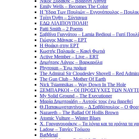
Νίκος Ξυδάκης – Βραδινή Αθήνα
Emily Wells – Becomes The Color
Η Ύδρα Των Πουλιών – Εγγονόπουλος – Πουλικ
Τρίτη Όχθη – Σύνταγμα
ΕΔΩ ΛΙΛΙΠΟΥΠΟΛΗ!
Patti Smith – 2 Poems
Σαββίνα Γιαννάτου – Lamia Bedioui – Γιατί Πουλ
Γιώργος Μάγκας – ΕΡΤ
Η Θράκη στην ΕΡΤ
Κωστής Παλαμάς – Κακή Φωτιά
Active Member – Live – ERT
Δημήτρης Λάγιος – Βαρκαρόλα
Phyrosun – Έχω πράμα
The Admiral Sir Cloudesley Shovell – Red Admira
The Gun Club – Mother Of Earth
Nick Tsiamtsikas – Way Down In The Hole
ΞΕΜΠΑΡΚΟΙ – ΟΙ ΠΡΟΣΕΥΧΕΣ ΤΩΝ ΝΑΥΤ
My Solid Ground – The Executioner
Μαρία Δημητριάδη – Αυτούς τους έχω βαρεθεί
Θ.Παπακωνσταντίνου – Δ.Σαββόπουλος – Ο Φορ
Nazareth – The Ballad Of Hollis Brown
Atomic Vulture – Winter Blues
Χ. Γαργανουράκης – Τα λόγια και τα χρόνια τα χ
Ladose – Ταινίες Τρόμου
BatMetal