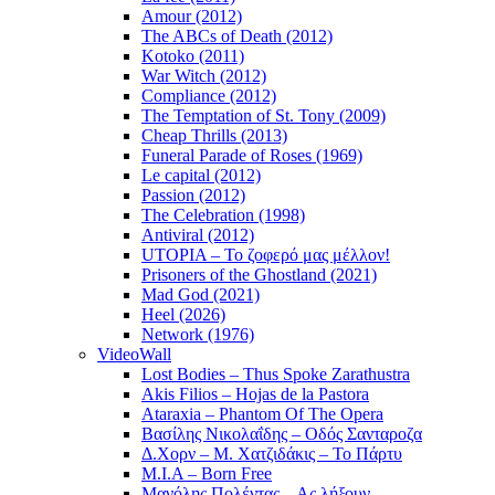
Amour (2012)
The ABCs of Death (2012)
Kotoko (2011)
War Witch (2012)
Compliance (2012)
The Temptation of St. Tony (2009)
Cheap Thrills (2013)
Funeral Parade of Roses (1969)
Le capital (2012)
Passion (2012)
The Celebration (1998)
Antiviral (2012)
UTOPIA – Το ζοφερό μας μέλλον!
Prisoners of the Ghostland (2021)
Mad God (2021)
Heel (2026)
Network (1976)
VideoWall
Lost Bodies – Thus Spoke Zarathustra
Akis Filios – Hojas de la Pastora
Ataraxia – Phantom Of The Opera
Βασίλης Νικολαΐδης – Οδός Σανταροζα
Δ.Χορν – Μ. Χατζιδάκις – Το Πάρτυ
M.I.A – Born Free
Μανόλης Πολέντας – Ας λήξουν