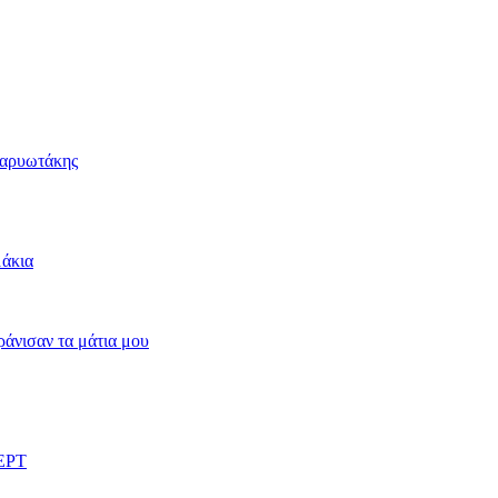
Καρυωτάκης
μάκια
άνισαν τα μάτια μου
 ΕΡΤ