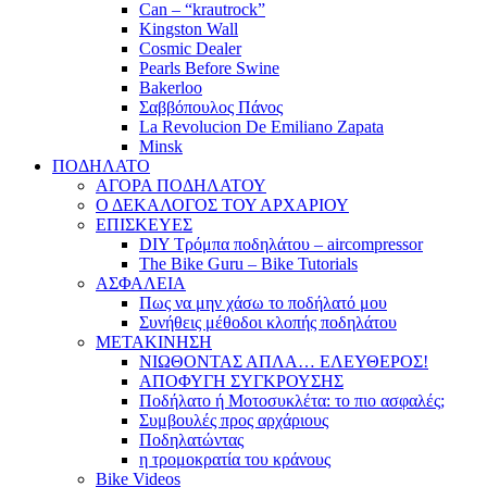
Can – “krautrock”
Kingston Wall
Cosmic Dealer
Pearls Before Swine
Bakerloo
Σαββόπουλος Πάνος
La Revolucion De Emiliano Zapata
Minsk
ΠΟΔΗΛΑΤΟ
ΑΓΟΡΑ ΠΟΔΗΛΑΤΟΥ
Ο ΔΕΚΑΛΟΓΟΣ ΤΟΥ ΑΡΧΑΡΙΟΥ
ΕΠΙΣΚΕΥΕΣ
DIY Τρόμπα ποδηλάτου – aircompressor
The Bike Guru – Bike Tutorials
ΑΣΦΑΛΕΙΑ
Πως να μην χάσω το ποδήλατό μου
Συνήθεις μέθοδοι κλοπής ποδηλάτου
ΜΕΤΑΚΙΝΗΣΗ
ΝΙΩΘΟΝΤΑΣ ΑΠΛΑ… ΕΛΕΥΘΕΡΟΣ!
ΑΠΟΦΥΓΗ ΣΥΓΚΡΟΥΣΗΣ
Ποδήλατο ή Μοτοσυκλέτα: το πιο ασφαλές;
Συμβουλές προς αρχάριους
Ποδηλατώντας
η τρομοκρατία του κράνους
Bike Videos