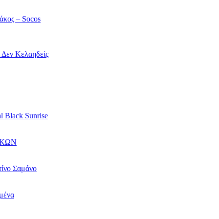
άκος – Socos
ί Δεν Κελαηδείς
l Black Sunrise
ΙΚΩΝ
τίνο Σαμάνο
αμένα