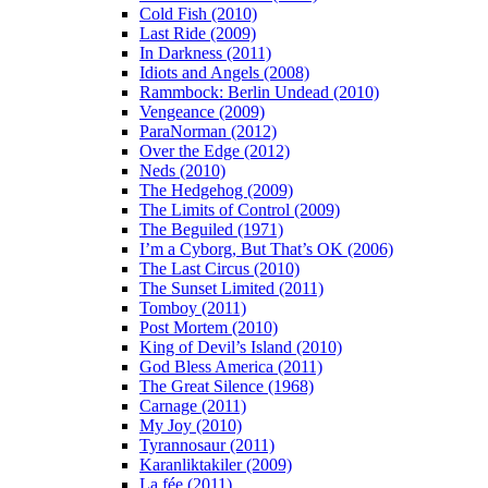
Cold Fish (2010)
Last Ride (2009)
In Darkness (2011)
Idiots and Angels (2008)
Rammbock: Berlin Undead (2010)
Vengeance (2009)
ParaNorman (2012)
Over the Edge (2012)
Neds (2010)
The Hedgehog (2009)
The Limits of Control (2009)
The Beguiled (1971)
I’m a Cyborg, But That’s OK (2006)
The Last Circus (2010)
The Sunset Limited (2011)
Tomboy (2011)
Post Mortem (2010)
King of Devil’s Island (2010)
God Bless America (2011)
The Great Silence (1968)
Carnage (2011)
My Joy (2010)
Tyrannosaur (2011)
Karanliktakiler (2009)
La fée (2011)