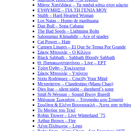
Μάνος Χατζιδάκις – Τα παιδιά κάτω στον κάμπο
ΕΥΘΥΜΗΣ – ΓΙΑ ΤΗ ΓΕΝΙΑ ΜΟΥ
Stubb – Hard Hearted Woman
Los Natas – Humo de marihuana
Dan Bull – Sopa Cabana
The Bad Seeds – Lightning Bolts
Salonumuz Klimalidir – Ace of spades
Cat Power – Hate
Carmen Linares – El Que Se Tenga Por Grande
Σάκης Μπουλάς – Ο Κίλλερ
Black Sabbath – Sabbath Bloody Sabbath
Θ. Παπακωνσταντίνου – Live – ΕΡΤ
Τρίτη Όχθη – Έγκλειστοι
Σάκης Μπουλάς – Υπόγειο
Sixto Rodriguez – Crucify Your Mind
Μετανάστης – Clandestino (Manu Chao)
Dies Irae – silent night – shepherd´s song
Smif-N-Wessun – Sound Bwoy Bureill
Mάλαμας Σωκράτης – Τσιγαράκι μου Στριφτό
Σουζάνα & Ελένη Βουγιουκλή – Άιντε σαν πεθάνω
Το Μινόρε του Τεκέ
Robin Trower – Live Winterland `75
Arthur Brown – Fire
Λένα Πλάτωνος – Lego