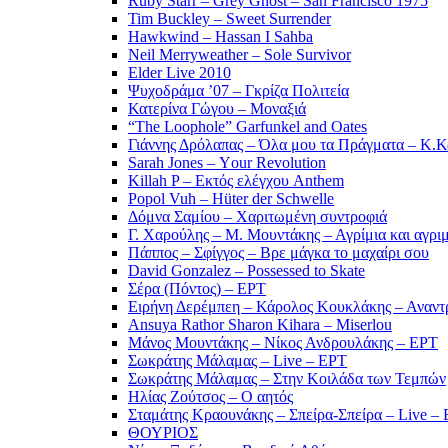
Ruby Starr – Grey Ghost – San Francisco 1975
Tim Buckley – Sweet Surrender
Hawkwind – Hassan I Sahba
Neil Merryweather – Sole Survivor
Elder Live 2010
Ψυχοδράμα ’07 – Γκρίζα Πολιτεία
Κατερίνα Γώγου – Μοναξιά
“The Loophole” Garfunkel and Oates
Γιάννης Δρόλαπας – Όλα μου τα Πράγματα – Κ.
Sarah Jones – Υour Revolution
Killah P – Εκτός ελέγχου Anthem
Popol Vuh – Hüter der Schwelle
Δόμνα Σαμίου – Χαριτωμένη συντροφιά
Γ. Χαρούλης – Μ. Μουντάκης – Αγρίμια και αγρι
Πάππος – Σφίγγος – Βρε μάγκα το μαχαίρι σου
David Gonzalez – Possessed to Skate
Σέρα (Πόντος) – ΕΡΤ
Ειρήνη Δερέμπεη – Κάρολος Κουκλάκης – Αναντρ
Ansuya Rathor Sharon Kihara – Miserlou
Μάνος Μουντάκης – Νίκος Ανδρουλάκης – ΕΡΤ
Σωκράτης Μάλαμας – Live – ΕΡΤ
Σωκράτης Μάλαμας – Στην Κοιλάδα των Τεμπών
Ηλίας Ζούτσος – Ο αητός
Σταμάτης Κραουνάκης – Σπείρα-Σπείρα – Live –
ΘΟΥΡΙΟΣ