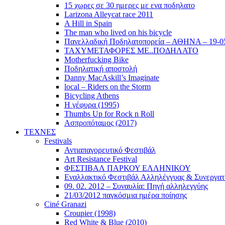
15 χωρες σε 30 ημερες με ενα ποδηλατο
Larizona Alleycat race 2011
A Hill in Spain
The man who lived on his bicycle
Πανελλαδική Ποδηλατοπορεία – ΑΘΗΝΑ – 19-0
ΤΑΧΥΜΕΤΑΦΟΡΕΣ ΜΕ..ΠΟΔΗΛΑΤΟ
Motherfucking Bike
Ποδηλατική αποστολή
Danny MacAskill’s Imaginate
local – Riders on the Storm
Bicycling Athens
Η γέφυρα (1995)
Thumbs Up for Rock n Roll
Ασπροπόταμος (2017)
ΤΕΧΝΕΣ
Festivals
Αντιαπαγορευτικό Φεστιβάλ
Art Resistance Festival
ΦΕΣΤΙΒΑΛ ΠΑΡΚΟΥ ΕΛΛΗΝΙΚΟΥ
Εναλλακτικό Φεστιβάλ Αλληλέγγυας & Συνεργατ
09. 02. 2012 – Συναυλία: Πηγή αλληλεγγύης
21/03/2012 παγκόσμια ημέρα ποίησης
Ciné Granazi
Croupier (1998)
Red White & Blue (2010)