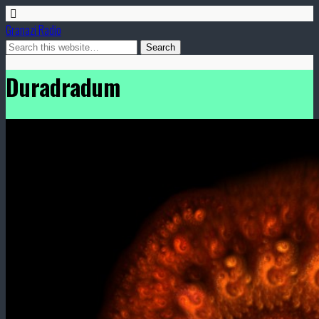
Granazi Radio
Duradradum