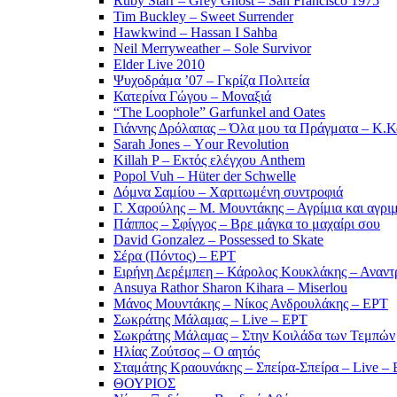
Ruby Starr – Grey Ghost – San Francisco 1975
Tim Buckley – Sweet Surrender
Hawkwind – Hassan I Sahba
Neil Merryweather – Sole Survivor
Elder Live 2010
Ψυχοδράμα ’07 – Γκρίζα Πολιτεία
Κατερίνα Γώγου – Μοναξιά
“The Loophole” Garfunkel and Oates
Γιάννης Δρόλαπας – Όλα μου τα Πράγματα – Κ.
Sarah Jones – Υour Revolution
Killah P – Εκτός ελέγχου Anthem
Popol Vuh – Hüter der Schwelle
Δόμνα Σαμίου – Χαριτωμένη συντροφιά
Γ. Χαρούλης – Μ. Μουντάκης – Αγρίμια και αγρι
Πάππος – Σφίγγος – Βρε μάγκα το μαχαίρι σου
David Gonzalez – Possessed to Skate
Σέρα (Πόντος) – ΕΡΤ
Ειρήνη Δερέμπεη – Κάρολος Κουκλάκης – Αναντρ
Ansuya Rathor Sharon Kihara – Miserlou
Μάνος Μουντάκης – Νίκος Ανδρουλάκης – ΕΡΤ
Σωκράτης Μάλαμας – Live – ΕΡΤ
Σωκράτης Μάλαμας – Στην Κοιλάδα των Τεμπών
Ηλίας Ζούτσος – Ο αητός
Σταμάτης Κραουνάκης – Σπείρα-Σπείρα – Live –
ΘΟΥΡΙΟΣ