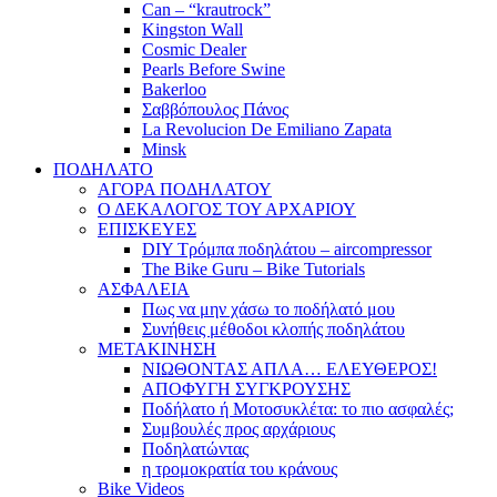
Can – “krautrock”
Kingston Wall
Cosmic Dealer
Pearls Before Swine
Bakerloo
Σαββόπουλος Πάνος
La Revolucion De Emiliano Zapata
Minsk
ΠΟΔΗΛΑΤΟ
ΑΓΟΡΑ ΠΟΔΗΛΑΤΟΥ
Ο ΔΕΚΑΛΟΓΟΣ ΤΟΥ ΑΡΧΑΡΙΟΥ
ΕΠΙΣΚΕΥΕΣ
DIY Τρόμπα ποδηλάτου – aircompressor
The Bike Guru – Bike Tutorials
ΑΣΦΑΛΕΙΑ
Πως να μην χάσω το ποδήλατό μου
Συνήθεις μέθοδοι κλοπής ποδηλάτου
ΜΕΤΑΚΙΝΗΣΗ
ΝΙΩΘΟΝΤΑΣ ΑΠΛΑ… ΕΛΕΥΘΕΡΟΣ!
ΑΠΟΦΥΓΗ ΣΥΓΚΡΟΥΣΗΣ
Ποδήλατο ή Μοτοσυκλέτα: το πιο ασφαλές;
Συμβουλές προς αρχάριους
Ποδηλατώντας
η τρομοκρατία του κράνους
Bike Videos