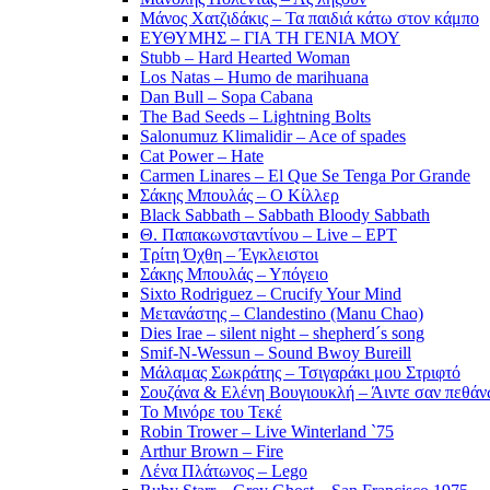
Μάνος Χατζιδάκις – Τα παιδιά κάτω στον κάμπο
ΕΥΘΥΜΗΣ – ΓΙΑ ΤΗ ΓΕΝΙΑ ΜΟΥ
Stubb – Hard Hearted Woman
Los Natas – Humo de marihuana
Dan Bull – Sopa Cabana
The Bad Seeds – Lightning Bolts
Salonumuz Klimalidir – Ace of spades
Cat Power – Hate
Carmen Linares – El Que Se Tenga Por Grande
Σάκης Μπουλάς – Ο Κίλλερ
Black Sabbath – Sabbath Bloody Sabbath
Θ. Παπακωνσταντίνου – Live – ΕΡΤ
Τρίτη Όχθη – Έγκλειστοι
Σάκης Μπουλάς – Υπόγειο
Sixto Rodriguez – Crucify Your Mind
Μετανάστης – Clandestino (Manu Chao)
Dies Irae – silent night – shepherd´s song
Smif-N-Wessun – Sound Bwoy Bureill
Mάλαμας Σωκράτης – Τσιγαράκι μου Στριφτό
Σουζάνα & Ελένη Βουγιουκλή – Άιντε σαν πεθάνω
Το Μινόρε του Τεκέ
Robin Trower – Live Winterland `75
Arthur Brown – Fire
Λένα Πλάτωνος – Lego