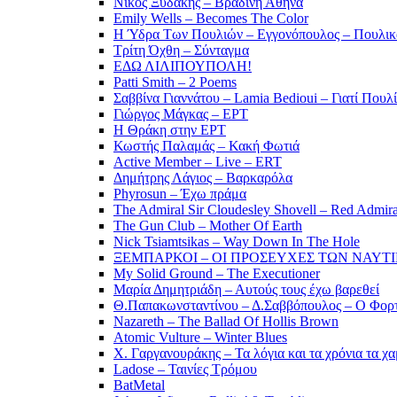
Νίκος Ξυδάκης – Βραδινή Αθήνα
Emily Wells – Becomes The Color
Η Ύδρα Των Πουλιών – Εγγονόπουλος – Πουλικ
Τρίτη Όχθη – Σύνταγμα
ΕΔΩ ΛΙΛΙΠΟΥΠΟΛΗ!
Patti Smith – 2 Poems
Σαββίνα Γιαννάτου – Lamia Bedioui – Γιατί Πουλ
Γιώργος Μάγκας – ΕΡΤ
Η Θράκη στην ΕΡΤ
Κωστής Παλαμάς – Κακή Φωτιά
Active Member – Live – ERT
Δημήτρης Λάγιος – Βαρκαρόλα
Phyrosun – Έχω πράμα
The Admiral Sir Cloudesley Shovell – Red Admira
The Gun Club – Mother Of Earth
Nick Tsiamtsikas – Way Down In The Hole
ΞΕΜΠΑΡΚΟΙ – ΟΙ ΠΡΟΣΕΥΧΕΣ ΤΩΝ ΝΑΥΤ
My Solid Ground – The Executioner
Μαρία Δημητριάδη – Αυτούς τους έχω βαρεθεί
Θ.Παπακωνσταντίνου – Δ.Σαββόπουλος – Ο Φορ
Nazareth – The Ballad Of Hollis Brown
Atomic Vulture – Winter Blues
Χ. Γαργανουράκης – Τα λόγια και τα χρόνια τα χ
Ladose – Ταινίες Τρόμου
BatMetal