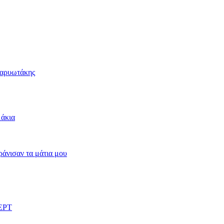
Καρυωτάκης
μάκια
άνισαν τα μάτια μου
 ΕΡΤ