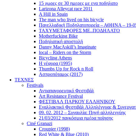
15 χωρες σε 30 ημερες με ενα ποδηλατο
Larizona Alleycat race 2011
A Hill in Spain
The man who lived on his bicycle
Πανελλαδική Ποδηλατοπορεία – ΑΘΗΝΑ – 19-0
ΤΑΧΥΜΕΤΑΦΟΡΕΣ ΜΕ..ΠΟΔΗΛΑΤΟ
Motherfucking Bike
Ποδηλατική αποστολή
Danny MacAskill’s Imaginate
local – Riders on the Storm
Bicycling Athens
Η γέφυρα (1995)
Thumbs Up for Rock n Roll
Ασπροπόταμος (2017)
ΤΕΧΝΕΣ
Festivals
Αντιαπαγορευτικό Φεστιβάλ
Art Resistance Festival
ΦΕΣΤΙΒΑΛ ΠΑΡΚΟΥ ΕΛΛΗΝΙΚΟΥ
Εναλλακτικό Φεστιβάλ Αλληλέγγυας & Συνεργατ
09. 02. 2012 – Συναυλία: Πηγή αλληλεγγύης
21/03/2012 παγκόσμια ημέρα ποίησης
Ciné Granazi
Croupier (1998)
Red White & Blue (2010)