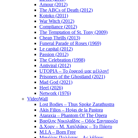
Amour (2012)
The ABCs of Death (2012)
Kotoko (2011)
War Witch (2012)
Compliance (2012)
The Temptation of St. Tony (2009)
Cheap Thrills (2013)
Funeral Parade of Roses (1969)
Le capital (2012)
Passion (2012)
The Celebration (1998)
Antiviral (2012)
UTOPIA – Το ζοφερό μας μέλλον!
Prisoners of the Ghostland (2021)
Mad God (2021)
Heel (2026)
Network (1976)
VideoWall
Lost Bodies – Thus Spoke Zarathustra
Akis Filios – Hojas de la Pastora
Ataraxia – Phantom Of The Opera
Βασίλης Νικολαΐδης – Οδός Σανταροζα
Δ.Χορν – Μ. Χατζιδάκις – Το Πάρτυ
M.I.A – Born Free
Μανόλης Πολέντας – Ας λήξουν