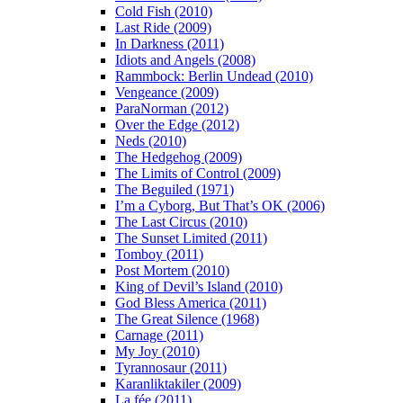
Cold Fish (2010)
Last Ride (2009)
In Darkness (2011)
Idiots and Angels (2008)
Rammbock: Berlin Undead (2010)
Vengeance (2009)
ParaNorman (2012)
Over the Edge (2012)
Neds (2010)
The Hedgehog (2009)
The Limits of Control (2009)
The Beguiled (1971)
I’m a Cyborg, But That’s OK (2006)
The Last Circus (2010)
The Sunset Limited (2011)
Tomboy (2011)
Post Mortem (2010)
King of Devil’s Island (2010)
God Bless America (2011)
The Great Silence (1968)
Carnage (2011)
My Joy (2010)
Tyrannosaur (2011)
Karanliktakiler (2009)
La fée (2011)