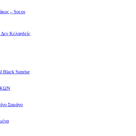
άκος – Socos
ί Δεν Κελαηδείς
l Black Sunrise
ΙΚΩΝ
τίνο Σαμάνο
αμένα