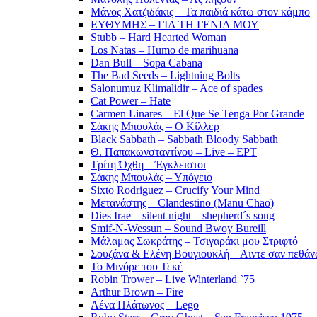
Μάνος Χατζιδάκις – Τα παιδιά κάτω στον κάμπο
ΕΥΘΥΜΗΣ – ΓΙΑ ΤΗ ΓΕΝΙΑ ΜΟΥ
Stubb – Hard Hearted Woman
Los Natas – Humo de marihuana
Dan Bull – Sopa Cabana
The Bad Seeds – Lightning Bolts
Salonumuz Klimalidir – Ace of spades
Cat Power – Hate
Carmen Linares – El Que Se Tenga Por Grande
Σάκης Μπουλάς – Ο Κίλλερ
Black Sabbath – Sabbath Bloody Sabbath
Θ. Παπακωνσταντίνου – Live – ΕΡΤ
Τρίτη Όχθη – Έγκλειστοι
Σάκης Μπουλάς – Υπόγειο
Sixto Rodriguez – Crucify Your Mind
Μετανάστης – Clandestino (Manu Chao)
Dies Irae – silent night – shepherd´s song
Smif-N-Wessun – Sound Bwoy Bureill
Mάλαμας Σωκράτης – Τσιγαράκι μου Στριφτό
Σουζάνα & Ελένη Βουγιουκλή – Άιντε σαν πεθάνω
Το Μινόρε του Τεκέ
Robin Trower – Live Winterland `75
Arthur Brown – Fire
Λένα Πλάτωνος – Lego