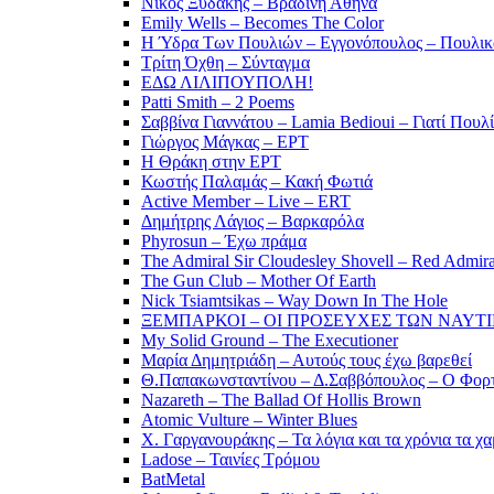
Νίκος Ξυδάκης – Βραδινή Αθήνα
Emily Wells – Becomes The Color
Η Ύδρα Των Πουλιών – Εγγονόπουλος – Πουλικ
Τρίτη Όχθη – Σύνταγμα
ΕΔΩ ΛΙΛΙΠΟΥΠΟΛΗ!
Patti Smith – 2 Poems
Σαββίνα Γιαννάτου – Lamia Bedioui – Γιατί Πουλ
Γιώργος Μάγκας – ΕΡΤ
Η Θράκη στην ΕΡΤ
Κωστής Παλαμάς – Κακή Φωτιά
Active Member – Live – ERT
Δημήτρης Λάγιος – Βαρκαρόλα
Phyrosun – Έχω πράμα
The Admiral Sir Cloudesley Shovell – Red Admira
The Gun Club – Mother Of Earth
Nick Tsiamtsikas – Way Down In The Hole
ΞΕΜΠΑΡΚΟΙ – ΟΙ ΠΡΟΣΕΥΧΕΣ ΤΩΝ ΝΑΥΤ
My Solid Ground – The Executioner
Μαρία Δημητριάδη – Αυτούς τους έχω βαρεθεί
Θ.Παπακωνσταντίνου – Δ.Σαββόπουλος – Ο Φορ
Nazareth – The Ballad Of Hollis Brown
Atomic Vulture – Winter Blues
Χ. Γαργανουράκης – Τα λόγια και τα χρόνια τα χ
Ladose – Ταινίες Τρόμου
BatMetal