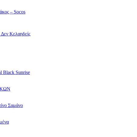
άκος – Socos
ί Δεν Κελαηδείς
l Black Sunrise
ΙΚΩΝ
τίνο Σαμάνο
αμένα