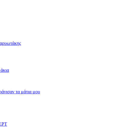
Καρυωτάκης
μάκια
άνισαν τα μάτια μου
 ΕΡΤ