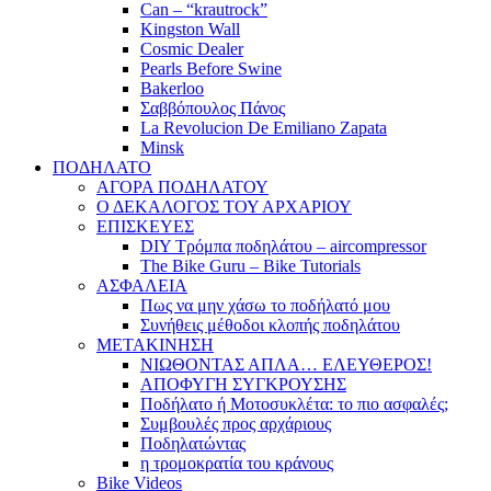
Can – “krautrock”
Kingston Wall
Cosmic Dealer
Pearls Before Swine
Bakerloo
Σαββόπουλος Πάνος
La Revolucion De Emiliano Zapata
Minsk
ΠΟΔΗΛΑΤΟ
ΑΓΟΡΑ ΠΟΔΗΛΑΤΟΥ
Ο ΔΕΚΑΛΟΓΟΣ ΤΟΥ ΑΡΧΑΡΙΟΥ
ΕΠΙΣΚΕΥΕΣ
DIY Τρόμπα ποδηλάτου – aircompressor
The Bike Guru – Bike Tutorials
ΑΣΦΑΛΕΙΑ
Πως να μην χάσω το ποδήλατό μου
Συνήθεις μέθοδοι κλοπής ποδηλάτου
ΜΕΤΑΚΙΝΗΣΗ
ΝΙΩΘΟΝΤΑΣ ΑΠΛΑ… ΕΛΕΥΘΕΡΟΣ!
ΑΠΟΦΥΓΗ ΣΥΓΚΡΟΥΣΗΣ
Ποδήλατο ή Μοτοσυκλέτα: το πιο ασφαλές;
Συμβουλές προς αρχάριους
Ποδηλατώντας
η τρομοκρατία του κράνους
Bike Videos