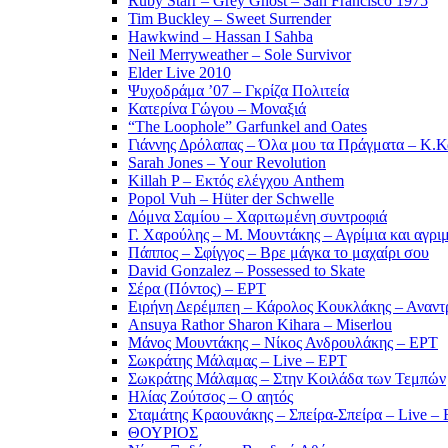
Ruby Starr – Grey Ghost – San Francisco 1975
Tim Buckley – Sweet Surrender
Hawkwind – Hassan I Sahba
Neil Merryweather – Sole Survivor
Elder Live 2010
Ψυχοδράμα ’07 – Γκρίζα Πολιτεία
Κατερίνα Γώγου – Μοναξιά
“The Loophole” Garfunkel and Oates
Γιάννης Δρόλαπας – Όλα μου τα Πράγματα – Κ.
Sarah Jones – Υour Revolution
Killah P – Εκτός ελέγχου Anthem
Popol Vuh – Hüter der Schwelle
Δόμνα Σαμίου – Χαριτωμένη συντροφιά
Γ. Χαρούλης – Μ. Μουντάκης – Αγρίμια και αγρι
Πάππος – Σφίγγος – Βρε μάγκα το μαχαίρι σου
David Gonzalez – Possessed to Skate
Σέρα (Πόντος) – ΕΡΤ
Ειρήνη Δερέμπεη – Κάρολος Κουκλάκης – Αναντρ
Ansuya Rathor Sharon Kihara – Miserlou
Μάνος Μουντάκης – Νίκος Ανδρουλάκης – ΕΡΤ
Σωκράτης Μάλαμας – Live – ΕΡΤ
Σωκράτης Μάλαμας – Στην Κοιλάδα των Τεμπών
Ηλίας Ζούτσος – Ο αητός
Σταμάτης Κραουνάκης – Σπείρα-Σπείρα – Live –
ΘΟΥΡΙΟΣ