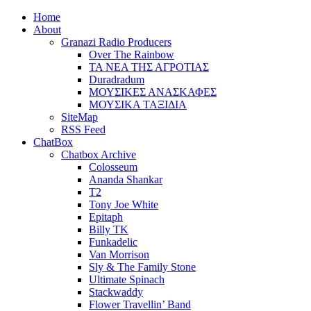
Home
About
Granazi Radio Producers
Over The Rainbow
ΤΑ ΝΕΑ ΤΗΣ ΑΓΡΟΤΙΑΣ
Duradradum
ΜΟΥΣΙΚΕΣ ΑΝΑΣΚΑΦΕΣ
ΜΟΥΣΙΚΑ ΤΑΞΙΔΙΑ
SiteMap
RSS Feed
ChatBox
Chatbox Archive
Colosseum
Ananda Shankar
T2
Tony Joe White
Epitaph
Billy TK
Funkadelic
Van Morrison
Sly & The Family Stone
Ultimate Spinach
Stackwaddy
Flower Travellin’ Band