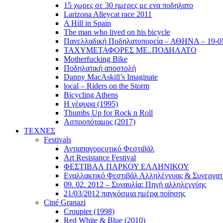
15 χωρες σε 30 ημερες με ενα ποδηλατο
Larizona Alleycat race 2011
A Hill in Spain
The man who lived on his bicycle
Πανελλαδική Ποδηλατοπορεία – ΑΘΗΝΑ – 19-0
ΤΑΧΥΜΕΤΑΦΟΡΕΣ ΜΕ..ΠΟΔΗΛΑΤΟ
Motherfucking Bike
Ποδηλατική αποστολή
Danny MacAskill’s Imaginate
local – Riders on the Storm
Bicycling Athens
Η γέφυρα (1995)
Thumbs Up for Rock n Roll
Ασπροπόταμος (2017)
ΤΕΧΝΕΣ
Festivals
Αντιαπαγορευτικό Φεστιβάλ
Art Resistance Festival
ΦΕΣΤΙΒΑΛ ΠΑΡΚΟΥ ΕΛΛΗΝΙΚΟΥ
Εναλλακτικό Φεστιβάλ Αλληλέγγυας & Συνεργατ
09. 02. 2012 – Συναυλία: Πηγή αλληλεγγύης
21/03/2012 παγκόσμια ημέρα ποίησης
Ciné Granazi
Croupier (1998)
Red White & Blue (2010)