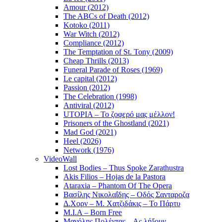
Amour (2012)
The ABCs of Death (2012)
Kotoko (2011)
War Witch (2012)
Compliance (2012)
The Temptation of St. Tony (2009)
Cheap Thrills (2013)
Funeral Parade of Roses (1969)
Le capital (2012)
Passion (2012)
The Celebration (1998)
Antiviral (2012)
UTOPIA – Το ζοφερό μας μέλλον!
Prisoners of the Ghostland (2021)
Mad God (2021)
Heel (2026)
Network (1976)
VideoWall
Lost Bodies – Thus Spoke Zarathustra
Akis Filios – Hojas de la Pastora
Ataraxia – Phantom Of The Opera
Βασίλης Νικολαΐδης – Οδός Σανταροζα
Δ.Χορν – Μ. Χατζιδάκις – Το Πάρτυ
M.I.A – Born Free
Μανόλης Πολέντας – Ας λήξουν