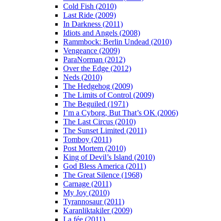
Cold Fish (2010)
Last Ride (2009)
In Darkness (2011)
Idiots and Angels (2008)
Rammbock: Berlin Undead (2010)
Vengeance (2009)
ParaNorman (2012)
Over the Edge (2012)
Neds (2010)
The Hedgehog (2009)
The Limits of Control (2009)
The Beguiled (1971)
I’m a Cyborg, But That’s OK (2006)
The Last Circus (2010)
The Sunset Limited (2011)
Tomboy (2011)
Post Mortem (2010)
King of Devil’s Island (2010)
God Bless America (2011)
The Great Silence (1968)
Carnage (2011)
My Joy (2010)
Tyrannosaur (2011)
Karanliktakiler (2009)
La fée (2011)