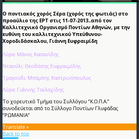
Ο ποντιακός χορός Σέρα (χορός της φωτιάς) στο
προαύλιο της ΕΡΤ στις 11-07-2013..από τον
Καλλιτεχνικό Οργανισμό Ποντίων Αθηνών, με την
ευθύνη του καλλιτεχνικού Υπεύθυνου-
Χοροδιδάσκαλου, Γιάννη Ευφραιμίδη
Λύρα: Μάνος Κασανίδης
Νταούλι: Θεοδόσης Ευφραιμίδης
Τραγούδι: Μπάμπης Καστρινόπουλος
Λύρα: Γιάννης Ταϊλαχίδης
Το χορευτικό Τμήμα του Συλλόγου “Κ.Ο.Π.Α.”
συνοδεύεται από το Σύλλογο Ποντίων Γλυφάδας
“ΡΩΜΑΝΙΑ”
Translate »
Back to top