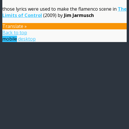
those lyrics were used to make the flamenco scene in
The
Limits of Control
(2009) by
Jim Jarmusch
Translate »
Back to top
mobile
desktop