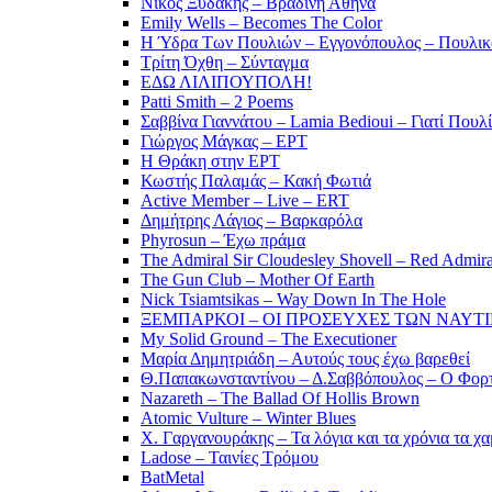
Νίκος Ξυδάκης – Βραδινή Αθήνα
Emily Wells – Becomes The Color
Η Ύδρα Των Πουλιών – Εγγονόπουλος – Πουλικ
Τρίτη Όχθη – Σύνταγμα
ΕΔΩ ΛΙΛΙΠΟΥΠΟΛΗ!
Patti Smith – 2 Poems
Σαββίνα Γιαννάτου – Lamia Bedioui – Γιατί Πουλ
Γιώργος Μάγκας – ΕΡΤ
Η Θράκη στην ΕΡΤ
Κωστής Παλαμάς – Κακή Φωτιά
Active Member – Live – ERT
Δημήτρης Λάγιος – Βαρκαρόλα
Phyrosun – Έχω πράμα
The Admiral Sir Cloudesley Shovell – Red Admira
The Gun Club – Mother Of Earth
Nick Tsiamtsikas – Way Down In The Hole
ΞΕΜΠΑΡΚΟΙ – ΟΙ ΠΡΟΣΕΥΧΕΣ ΤΩΝ ΝΑΥΤ
My Solid Ground – The Executioner
Μαρία Δημητριάδη – Αυτούς τους έχω βαρεθεί
Θ.Παπακωνσταντίνου – Δ.Σαββόπουλος – Ο Φορ
Nazareth – The Ballad Of Hollis Brown
Atomic Vulture – Winter Blues
Χ. Γαργανουράκης – Τα λόγια και τα χρόνια τα χ
Ladose – Ταινίες Τρόμου
BatMetal