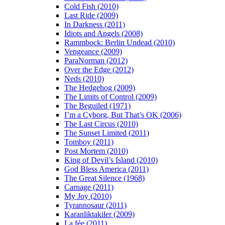
Cold Fish (2010)
Last Ride (2009)
In Darkness (2011)
Idiots and Angels (2008)
Rammbock: Berlin Undead (2010)
Vengeance (2009)
ParaNorman (2012)
Over the Edge (2012)
Neds (2010)
The Hedgehog (2009)
The Limits of Control (2009)
The Beguiled (1971)
I’m a Cyborg, But That’s OK (2006)
The Last Circus (2010)
The Sunset Limited (2011)
Tomboy (2011)
Post Mortem (2010)
King of Devil’s Island (2010)
God Bless America (2011)
The Great Silence (1968)
Carnage (2011)
My Joy (2010)
Tyrannosaur (2011)
Karanliktakiler (2009)
La fée (2011)