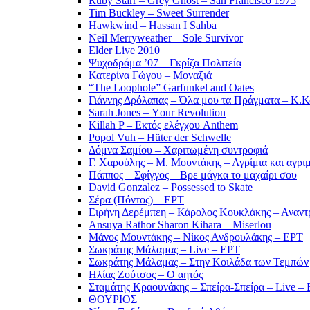
Ruby Starr – Grey Ghost – San Francisco 1975
Tim Buckley – Sweet Surrender
Hawkwind – Hassan I Sahba
Neil Merryweather – Sole Survivor
Elder Live 2010
Ψυχοδράμα ’07 – Γκρίζα Πολιτεία
Κατερίνα Γώγου – Μοναξιά
“The Loophole” Garfunkel and Oates
Γιάννης Δρόλαπας – Όλα μου τα Πράγματα – Κ.
Sarah Jones – Υour Revolution
Killah P – Εκτός ελέγχου Anthem
Popol Vuh – Hüter der Schwelle
Δόμνα Σαμίου – Χαριτωμένη συντροφιά
Γ. Χαρούλης – Μ. Μουντάκης – Αγρίμια και αγρι
Πάππος – Σφίγγος – Βρε μάγκα το μαχαίρι σου
David Gonzalez – Possessed to Skate
Σέρα (Πόντος) – ΕΡΤ
Ειρήνη Δερέμπεη – Κάρολος Κουκλάκης – Αναντρ
Ansuya Rathor Sharon Kihara – Miserlou
Μάνος Μουντάκης – Νίκος Ανδρουλάκης – ΕΡΤ
Σωκράτης Μάλαμας – Live – ΕΡΤ
Σωκράτης Μάλαμας – Στην Κοιλάδα των Τεμπών
Ηλίας Ζούτσος – Ο αητός
Σταμάτης Κραουνάκης – Σπείρα-Σπείρα – Live –
ΘΟΥΡΙΟΣ