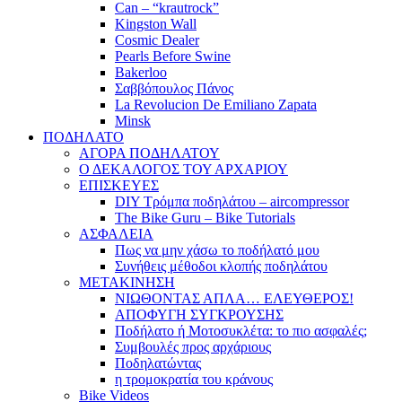
Can – “krautrock”
Kingston Wall
Cosmic Dealer
Pearls Before Swine
Bakerloo
Σαββόπουλος Πάνος
La Revolucion De Emiliano Zapata
Minsk
ΠΟΔΗΛΑΤΟ
ΑΓΟΡΑ ΠΟΔΗΛΑΤΟΥ
Ο ΔΕΚΑΛΟΓΟΣ ΤΟΥ ΑΡΧΑΡΙΟΥ
ΕΠΙΣΚΕΥΕΣ
DIY Τρόμπα ποδηλάτου – aircompressor
The Bike Guru – Bike Tutorials
ΑΣΦΑΛΕΙΑ
Πως να μην χάσω το ποδήλατό μου
Συνήθεις μέθοδοι κλοπής ποδηλάτου
ΜΕΤΑΚΙΝΗΣΗ
ΝΙΩΘΟΝΤΑΣ ΑΠΛΑ… ΕΛΕΥΘΕΡΟΣ!
ΑΠΟΦΥΓΗ ΣΥΓΚΡΟΥΣΗΣ
Ποδήλατο ή Μοτοσυκλέτα: το πιο ασφαλές;
Συμβουλές προς αρχάριους
Ποδηλατώντας
η τρομοκρατία του κράνους
Bike Videos