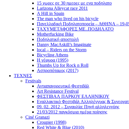
15 χωρες σε 30 ημερες με ενα ποδηλατο
Larizona Alleycat race 2011
A Hill in Spain
The man who lived on his bicycle
Πανελλαδική Ποδηλατοπορεία – ΑΘΗΝΑ – 19-0
ΤΑΧΥΜΕΤΑΦΟΡΕΣ ΜΕ..ΠΟΔΗΛΑΤΟ
Motherfucking Bike
Ποδηλατική αποστολή
Danny MacAskill’s Imaginate
local – Riders on the Storm
Bicycling Athens
Η γέφυρα (1995)
Thumbs Up for Rock n Roll
Ασπροπόταμος (2017)
ΤΕΧΝΕΣ
Festivals
Αντιαπαγορευτικό Φεστιβάλ
Art Resistance Festival
ΦΕΣΤΙΒΑΛ ΠΑΡΚΟΥ ΕΛΛΗΝΙΚΟΥ
Εναλλακτικό Φεστιβάλ Αλληλέγγυας & Συνεργατ
09. 02. 2012 – Συναυλία: Πηγή αλληλεγγύης
21/03/2012 παγκόσμια ημέρα ποίησης
Ciné Granazi
Croupier (1998)
Red White & Blue (2010)