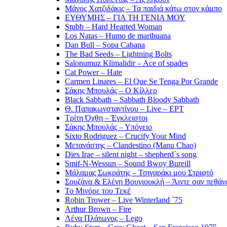
Μάνος Χατζιδάκις – Τα παιδιά κάτω στον κάμπο
ΕΥΘΥΜΗΣ – ΓΙΑ ΤΗ ΓΕΝΙΑ ΜΟΥ
Stubb – Hard Hearted Woman
Los Natas – Humo de marihuana
Dan Bull – Sopa Cabana
The Bad Seeds – Lightning Bolts
Salonumuz Klimalidir – Ace of spades
Cat Power – Hate
Carmen Linares – El Que Se Tenga Por Grande
Σάκης Μπουλάς – Ο Κίλλερ
Black Sabbath – Sabbath Bloody Sabbath
Θ. Παπακωνσταντίνου – Live – ΕΡΤ
Τρίτη Όχθη – Έγκλειστοι
Σάκης Μπουλάς – Υπόγειο
Sixto Rodriguez – Crucify Your Mind
Μετανάστης – Clandestino (Manu Chao)
Dies Irae – silent night – shepherd´s song
Smif-N-Wessun – Sound Bwoy Bureill
Mάλαμας Σωκράτης – Τσιγαράκι μου Στριφτό
Σουζάνα & Ελένη Βουγιουκλή – Άιντε σαν πεθάνω
Το Μινόρε του Τεκέ
Robin Trower – Live Winterland `75
Arthur Brown – Fire
Λένα Πλάτωνος – Lego