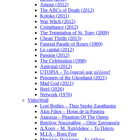
Amour (2012)
The ABCs of Death (2012)
Kotoko (2011)
War Witch (2012)
Compliance (2012)
The Temptation of St. Tony (2009)
Cheap Thrills (2013)
Funeral Parade of Roses (1969)
Le capital (2012)
Passion (2012)
The Celebration (1998)
Antiviral (2012)
UTOPIA – Το ζοφερό μας μέλλον!
Prisoners of the Ghostland (2021)
Mad God (2021)
Heel (2026)
Network (1976)
VideoWall
Lost Bodies – Thus Spoke Zarathustra
Akis Filios – Hojas de la Pastora
Ataraxia – Phantom Of The Opera
Βασίλης Νικολαΐδης – Οδός Σανταροζα
Δ.Χορν – Μ. Χατζιδάκις – Το Πάρτυ
M.I.A – Born Free
Μανόλης Πολέντας – Ας λήξουν