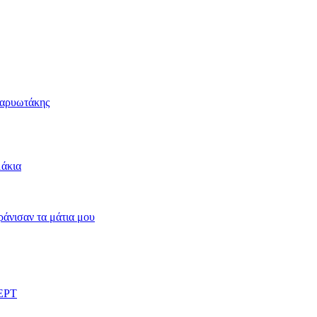
Καρυωτάκης
μάκια
άνισαν τα μάτια μου
 ΕΡΤ