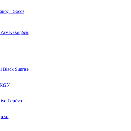
άκος – Socos
ί Δεν Κελαηδείς
l Black Sunrise
ΙΚΩΝ
τίνο Σαμάνο
αμένα