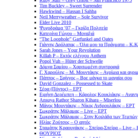
Ruby Starr – Grey Ghost – San Francisco 1975
Tim Buckley – Sweet Surrender
Hawkwind – Hassan I Sahba
Neil Merryweather – Sole Survivor
Elder Live 2010
Ψυχοδράμα ’07 – Γκρίζα Πολιτεία
Κατερίνα Γώγου – Μοναξιά
“The Loophole” Garfunkel and Oates
Γιάννης Δρόλαπας – Όλα μου τα Πράγματα – Κ.
Sarah Jones – Υour Revolution
Killah P – Εκτός ελέγχου Anthem
Popol Vuh – Hüter der Schwelle
Δόμνα Σαμίου – Χαριτωμένη συντροφιά
Γ. Χαρούλης – Μ. Μουντάκης – Αγρίμια και αγρι
Πάππος – Σφίγγος – Βρε μάγκα το μαχαίρι σου
David Gonzalez – Possessed to Skate
Σέρα (Πόντος) – ΕΡΤ
Ειρήνη Δερέμπεη – Κάρολος Κουκλάκης – Αναντρ
Ansuya Rathor Sharon Kihara – Miserlou
Μάνος Μουντάκης – Νίκος Ανδρουλάκης – ΕΡΤ
Σωκράτης Μάλαμας – Live – ΕΡΤ
Σωκράτης Μάλαμας – Στην Κοιλάδα των Τεμπών
Ηλίας Ζούτσος – Ο αητός
Σταμάτης Κραουνάκης – Σπείρα-Σπείρα – Live –
ΘΟΥΡΙΟΣ