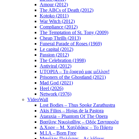
Amour (2012)
The ABCs of Death (2012)
Kotoko (2011)
War Witch (2012)
Compliance (2012)
The Temptation of St. Tony (2009)
Cheap Thrills (2013)
Funeral Parade of Roses (1969)
Le capital (2012)
Passion (2012)
The Celebration (1998)
Antiviral (2012)
UTOPIA – Το ζοφερό μας μέλλον!
Prisoners of the Ghostland (2021)
Mad God (2021)
Heel (2026)
Network (1976)
VideoWall
Lost Bodies – Thus Spoke Zarathustra
Akis Filios – Hojas de la Pastora
Ataraxia – Phantom Of The Opera
Βασίλης Νικολαΐδης – Οδός Σανταροζα
Δ.Χορν – Μ. Χατζιδάκις – Το Πάρτυ
M.I.A – Born Free
Μανόλης Πολέντας – Ας λήξουν