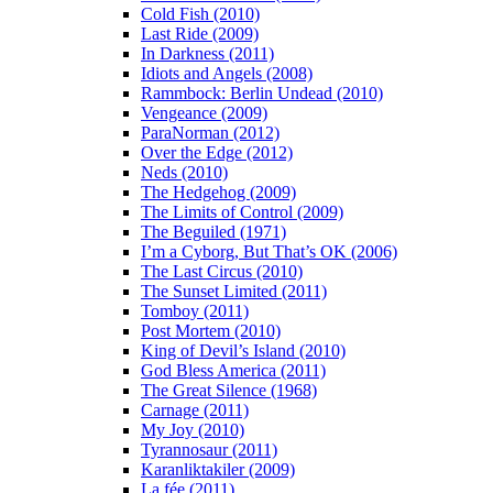
Cold Fish (2010)
Last Ride (2009)
In Darkness (2011)
Idiots and Angels (2008)
Rammbock: Berlin Undead (2010)
Vengeance (2009)
ParaNorman (2012)
Over the Edge (2012)
Neds (2010)
The Hedgehog (2009)
The Limits of Control (2009)
The Beguiled (1971)
I’m a Cyborg, But That’s OK (2006)
The Last Circus (2010)
The Sunset Limited (2011)
Tomboy (2011)
Post Mortem (2010)
King of Devil’s Island (2010)
God Bless America (2011)
The Great Silence (1968)
Carnage (2011)
My Joy (2010)
Tyrannosaur (2011)
Karanliktakiler (2009)
La fée (2011)