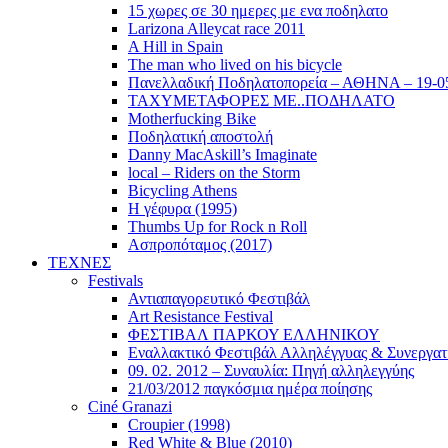
15 χωρες σε 30 ημερες με ενα ποδηλατο
Larizona Alleycat race 2011
A Hill in Spain
The man who lived on his bicycle
Πανελλαδική Ποδηλατοπορεία – ΑΘΗΝΑ – 19-0
ΤΑΧΥΜΕΤΑΦΟΡΕΣ ΜΕ..ΠΟΔΗΛΑΤΟ
Motherfucking Bike
Ποδηλατική αποστολή
Danny MacAskill’s Imaginate
local – Riders on the Storm
Bicycling Athens
Η γέφυρα (1995)
Thumbs Up for Rock n Roll
Ασπροπόταμος (2017)
ΤΕΧΝΕΣ
Festivals
Αντιαπαγορευτικό Φεστιβάλ
Art Resistance Festival
ΦΕΣΤΙΒΑΛ ΠΑΡΚΟΥ ΕΛΛΗΝΙΚΟΥ
Εναλλακτικό Φεστιβάλ Αλληλέγγυας & Συνεργατ
09. 02. 2012 – Συναυλία: Πηγή αλληλεγγύης
21/03/2012 παγκόσμια ημέρα ποίησης
Ciné Granazi
Croupier (1998)
Red White & Blue (2010)