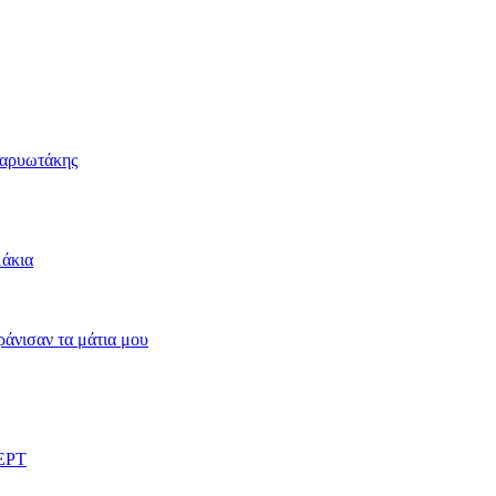
Καρυωτάκης
μάκια
άνισαν τα μάτια μου
 ΕΡΤ