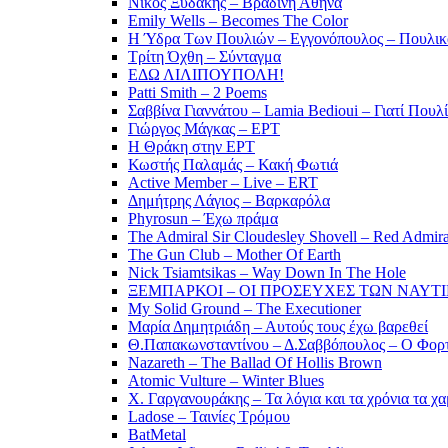
Νίκος Ξυδάκης – Βραδινή Αθήνα
Emily Wells – Becomes The Color
Η Ύδρα Των Πουλιών – Εγγονόπουλος – Πουλικ
Τρίτη Όχθη – Σύνταγμα
ΕΔΩ ΛΙΛΙΠΟΥΠΟΛΗ!
Patti Smith – 2 Poems
Σαββίνα Γιαννάτου – Lamia Bedioui – Γιατί Πουλ
Γιώργος Μάγκας – ΕΡΤ
Η Θράκη στην ΕΡΤ
Κωστής Παλαμάς – Κακή Φωτιά
Active Member – Live – ERT
Δημήτρης Λάγιος – Βαρκαρόλα
Phyrosun – Έχω πράμα
The Admiral Sir Cloudesley Shovell – Red Admira
The Gun Club – Mother Of Earth
Nick Tsiamtsikas – Way Down In The Hole
ΞΕΜΠΑΡΚΟΙ – ΟΙ ΠΡΟΣΕΥΧΕΣ ΤΩΝ ΝΑΥΤ
My Solid Ground – The Executioner
Μαρία Δημητριάδη – Αυτούς τους έχω βαρεθεί
Θ.Παπακωνσταντίνου – Δ.Σαββόπουλος – Ο Φορ
Nazareth – The Ballad Of Hollis Brown
Atomic Vulture – Winter Blues
Χ. Γαργανουράκης – Τα λόγια και τα χρόνια τα χ
Ladose – Ταινίες Τρόμου
BatMetal