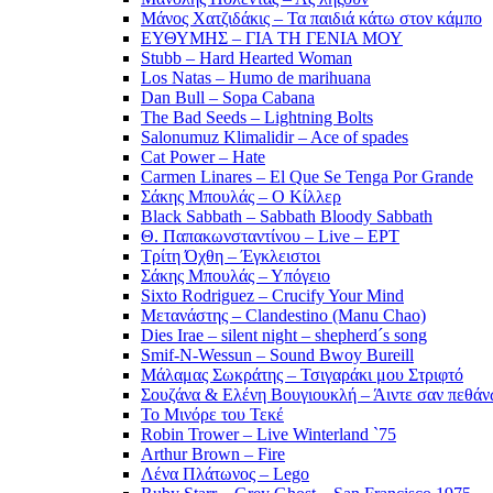
Μάνος Χατζιδάκις – Τα παιδιά κάτω στον κάμπο
ΕΥΘΥΜΗΣ – ΓΙΑ ΤΗ ΓΕΝΙΑ ΜΟΥ
Stubb – Hard Hearted Woman
Los Natas – Humo de marihuana
Dan Bull – Sopa Cabana
The Bad Seeds – Lightning Bolts
Salonumuz Klimalidir – Ace of spades
Cat Power – Hate
Carmen Linares – El Que Se Tenga Por Grande
Σάκης Μπουλάς – Ο Κίλλερ
Black Sabbath – Sabbath Bloody Sabbath
Θ. Παπακωνσταντίνου – Live – ΕΡΤ
Τρίτη Όχθη – Έγκλειστοι
Σάκης Μπουλάς – Υπόγειο
Sixto Rodriguez – Crucify Your Mind
Μετανάστης – Clandestino (Manu Chao)
Dies Irae – silent night – shepherd´s song
Smif-N-Wessun – Sound Bwoy Bureill
Mάλαμας Σωκράτης – Τσιγαράκι μου Στριφτό
Σουζάνα & Ελένη Βουγιουκλή – Άιντε σαν πεθάνω
Το Μινόρε του Τεκέ
Robin Trower – Live Winterland `75
Arthur Brown – Fire
Λένα Πλάτωνος – Lego