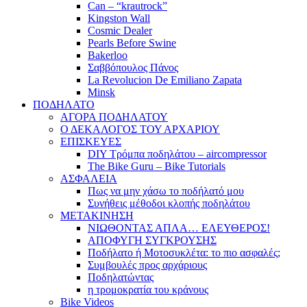
Can – “krautrock”
Kingston Wall
Cosmic Dealer
Pearls Before Swine
Bakerloo
Σαββόπουλος Πάνος
La Revolucion De Emiliano Zapata
Minsk
ΠΟΔΗΛΑΤΟ
ΑΓΟΡΑ ΠΟΔΗΛΑΤΟΥ
Ο ΔΕΚΑΛΟΓΟΣ ΤΟΥ ΑΡΧΑΡΙΟΥ
ΕΠΙΣΚΕΥΕΣ
DIY Τρόμπα ποδηλάτου – aircompressor
The Bike Guru – Bike Tutorials
ΑΣΦΑΛΕΙΑ
Πως να μην χάσω το ποδήλατό μου
Συνήθεις μέθοδοι κλοπής ποδηλάτου
ΜΕΤΑΚΙΝΗΣΗ
ΝΙΩΘΟΝΤΑΣ ΑΠΛΑ… ΕΛΕΥΘΕΡΟΣ!
ΑΠΟΦΥΓΗ ΣΥΓΚΡΟΥΣΗΣ
Ποδήλατο ή Μοτοσυκλέτα: το πιο ασφαλές;
Συμβουλές προς αρχάριους
Ποδηλατώντας
η τρομοκρατία του κράνους
Bike Videos