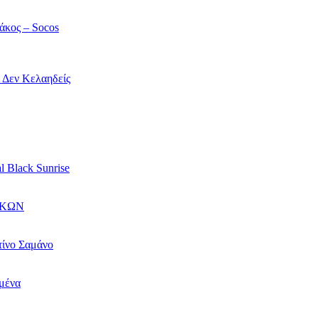
άκος – Socos
ί Δεν Κελαηδείς
l Black Sunrise
ΙΚΩΝ
τίνο Σαμάνο
αμένα