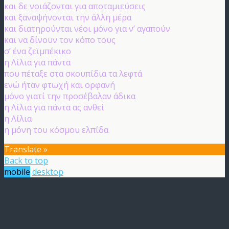
και δε νοιάζονται για αποταμιεύσεις
και ξαναψήνονται την άλλη μέρα
και διατηρούνται νέοι μόνο για ν’ αγαπούν
και να δίνουν τον κόπο τους
σ’ ένα ζεϊμπέκικο
η Λίλια για πάντα
που πέταξε στα σκουπίδια τα λεφτά
ενώ ήταν φτωχή και ορφανή
μόνο γιατί την προσέβαλαν άδικα
η Λίλια για πάντα ας ανθεί
η Λίλια
η μόνη του κόσμου ελπίδα
Translate »
Back to top
mobile
desktop