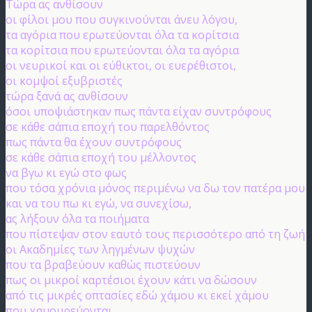
Τώρα ας ανθίσουν
οι φίλοι μου που συγκινούνται άνευ λόγου,
τα αγόρια που ερωτεύονται όλα τα κορίτσια
τα κορίτσια που ερωτεύονται όλα τα αγόρια
οι νευρικοί και οι εύθικτοι, οι ευερέθιστοι,
οι κομψοί εξυβριστές
τώρα ξανά ας ανθίσουν
όσοι υποψιάστηκαν πως πάντα είχαν συντρόφους
σε κάθε σάπια εποχή του παρελθόντος
πως πάντα θα έχουν συντρόφους
σε κάθε σάπια εποχή του μέλλοντος
να βγω κι εγώ στο φως
που τόσα χρόνια μόνος περιμένω να δω τον πατέρα μου
και να του πω κι εγώ, να συνεχίσω,
ας λήξουν όλα τα ποιήματα
που πίστεψαν στον εαυτό τους περισσότερο από τη ζωή
οι Ακαδημίες των ληγμένων ψυχών
που τα βραβεύουν καθώς πιστεύουν
πως οι μικροί καρτέσιοι έχουν κάτι να δώσουν
από τις μικρές οπτασίες εδώ χάμου κι εκεί χάμου
που χαμουρεύονται