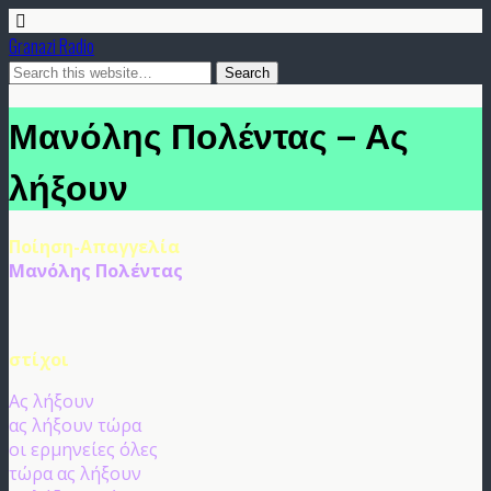
Granazi Radio
Μανόλης Πολέντας – Ας
λήξουν
Ποίηση-Απαγγελία
Μανόλης Πολέντας
στίχοι
Ας λήξουν
ας λήξουν τώρα
οι ερμηνείες όλες
τώρα ας λήξουν