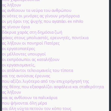
ας λήξουν
ας ανθίσουν τα νεύρα του ανθρώπου
οι νότες οι μινόρες ας γίνουν μηνόρροια
οι μη όροι της ψυχής που αγαπάει ex nihilo
ας γίνουν όρια
δάκρυα χαράς στη δημόσια ζωή
φάκες στους μπολιαστές, ερευνητές, ποντίκια
ας λήξουν οι πονηροί Πατέρες
οι εργατοπατέρες
οι μέλλοντες υπουργοί
οι εκπρόσωποι ας καταλήξουν
οι εργασιομανείς,
οι ατάλαντοι τελειομανείς του τίποτα
και της ανούσιας έρευνας
που αξίζει λιγότερο από την επιχορήγησή της
της θέσης που εξασφαλίζει ασφάλεια και σταθερότητα
ας λήξουν
και ας ανθίσουν τα παλικάρια
που ψήνονται όλη μέρα
και όλη νύχτα πετούν τον κόπο τους