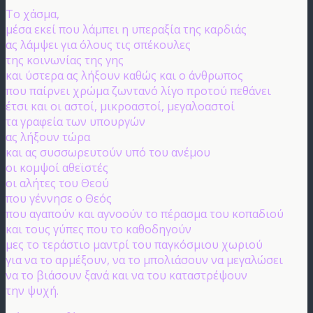
Το χάσμα,
μέσα εκεί που λάμπει η υπεραξία της καρδιάς
ας λάμψει για όλους τις σπέκουλες
της κοινωνίας της γης
και ύστερα ας λήξουν καθώς και ο άνθρωπος
που παίρνει χρώμα ζωντανό λίγο προτού πεθάνει
έτσι και οι αστοί, μικροαστοί, μεγαλοαστοί
τα γραφεία των υπουργών
ας λήξουν τώρα
και ας συσσωρευτούν υπό του ανέμου
οι κομψοί αθεϊστές
οι αλήτες του Θεού
που γέννησε ο Θεός
που αγαπούν και αγνοούν το πέρασμα του κοπαδιού
και τους γύπες που το καθοδηγούν
μες το τεράστιο μαντρί του παγκόσμιου χωριού
για να το αρμέξουν, να το μπολιάσουν να μεγαλώσει
να το βιάσουν ξανά και να του καταστρέψουν
την ψυχή.