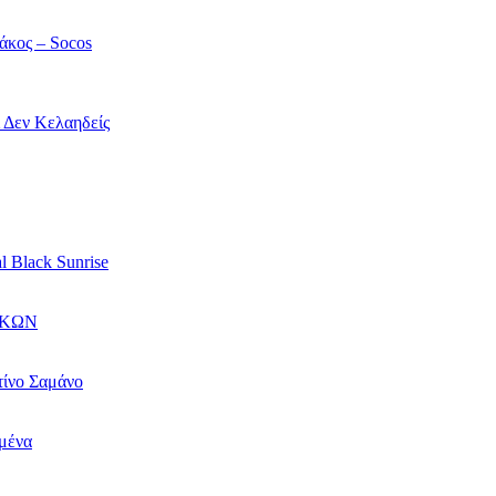
άκος – Socos
ί Δεν Κελαηδείς
l Black Sunrise
ΙΚΩΝ
τίνο Σαμάνο
αμένα