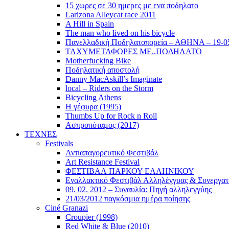
15 χωρες σε 30 ημερες με ενα ποδηλατο
Larizona Alleycat race 2011
A Hill in Spain
The man who lived on his bicycle
Πανελλαδική Ποδηλατοπορεία – ΑΘΗΝΑ – 19-0
ΤΑΧΥΜΕΤΑΦΟΡΕΣ ΜΕ..ΠΟΔΗΛΑΤΟ
Motherfucking Bike
Ποδηλατική αποστολή
Danny MacAskill’s Imaginate
local – Riders on the Storm
Bicycling Athens
Η γέφυρα (1995)
Thumbs Up for Rock n Roll
Ασπροπόταμος (2017)
ΤΕΧΝΕΣ
Festivals
Αντιαπαγορευτικό Φεστιβάλ
Art Resistance Festival
ΦΕΣΤΙΒΑΛ ΠΑΡΚΟΥ ΕΛΛΗΝΙΚΟΥ
Εναλλακτικό Φεστιβάλ Αλληλέγγυας & Συνεργατ
09. 02. 2012 – Συναυλία: Πηγή αλληλεγγύης
21/03/2012 παγκόσμια ημέρα ποίησης
Ciné Granazi
Croupier (1998)
Red White & Blue (2010)