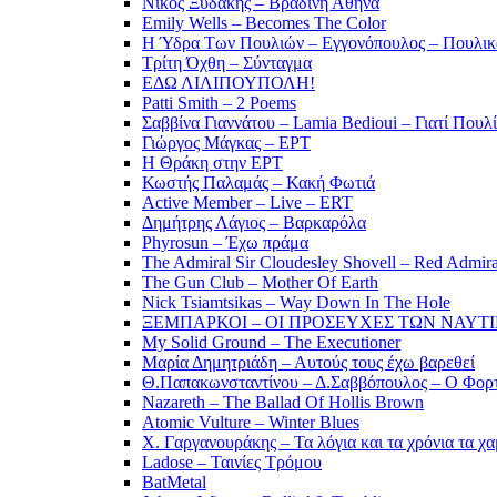
Νίκος Ξυδάκης – Βραδινή Αθήνα
Emily Wells – Becomes The Color
Η Ύδρα Των Πουλιών – Εγγονόπουλος – Πουλικ
Τρίτη Όχθη – Σύνταγμα
ΕΔΩ ΛΙΛΙΠΟΥΠΟΛΗ!
Patti Smith – 2 Poems
Σαββίνα Γιαννάτου – Lamia Bedioui – Γιατί Πουλ
Γιώργος Μάγκας – ΕΡΤ
Η Θράκη στην ΕΡΤ
Κωστής Παλαμάς – Κακή Φωτιά
Active Member – Live – ERT
Δημήτρης Λάγιος – Βαρκαρόλα
Phyrosun – Έχω πράμα
The Admiral Sir Cloudesley Shovell – Red Admira
The Gun Club – Mother Of Earth
Nick Tsiamtsikas – Way Down In The Hole
ΞΕΜΠΑΡΚΟΙ – ΟΙ ΠΡΟΣΕΥΧΕΣ ΤΩΝ ΝΑΥΤ
My Solid Ground – The Executioner
Μαρία Δημητριάδη – Αυτούς τους έχω βαρεθεί
Θ.Παπακωνσταντίνου – Δ.Σαββόπουλος – Ο Φορ
Nazareth – The Ballad Of Hollis Brown
Atomic Vulture – Winter Blues
Χ. Γαργανουράκης – Τα λόγια και τα χρόνια τα χ
Ladose – Ταινίες Τρόμου
BatMetal