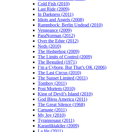
Cold Fish (2010)
Last Ride (2009)
In Darkness (2011)
Idiots and Angels (2008)
Rammbock: Berlin Undead (2010)
Vengeance (2009)
ParaNorman (2012)
Over the Edge (2012)
Neds (2010)
The Hedgehog (2009)
The Limits of Control (2009)
The Beguiled (1971)
I’m a Cyborg, But That’s OK (2006)
The Last Circus (2010)
The Sunset Limited (2011)
Tomboy (2011)
Post Mortem (2010)
King of Devil’s Island (2010)
God Bless America (2011)
The Great Silence (1968)
Carnage (2011)
My Joy (2010)
Tyrannosaur (2011)
Karanliktakiler (2009)
La fée (2011)