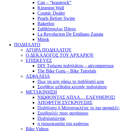
Can – “krautrock”
Kingston Wall
Cosmic Dealer
Pearls Before Swine
Bakerloo
Σαββόπουλος Πάνος
La Revolucion De Emiliano Zapata
Minsk
ΠΟΔΗΛΑΤΟ
ΑΓΟΡΑ ΠΟΔΗΛΑΤΟΥ
Ο ΔΕΚΑΛΟΓΟΣ ΤΟΥ ΑΡΧΑΡΙΟΥ
ΕΠΙΣΚΕΥΕΣ
DIY Τρόμπα ποδηλάτου – aircompressor
The Bike Guru – Bike Tutorials
ΑΣΦΑΛΕΙΑ
Πως να μην χάσω το ποδήλατό μου
Συνήθεις μέθοδοι κλοπής ποδηλάτου
ΜΕΤΑΚΙΝΗΣΗ
ΝΙΩΘΟΝΤΑΣ ΑΠΛΑ… ΕΛΕΥΘΕΡΟΣ!
ΑΠΟΦΥΓΗ ΣΥΓΚΡΟΥΣΗΣ
Ποδήλατο ή Μοτοσυκλέτα: το πιο ασφαλές;
Συμβουλές προς αρχάριους
Ποδηλατώντας
η τρομοκρατία του κράνους
Bike Videos