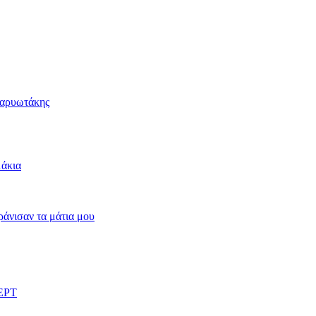
Καρυωτάκης
μάκια
άνισαν τα μάτια μου
 ΕΡΤ