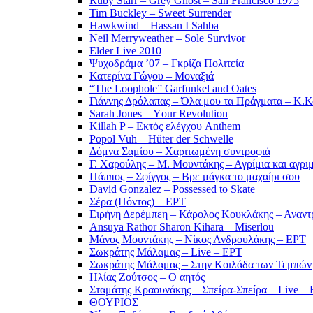
Ruby Starr – Grey Ghost – San Francisco 1975
Tim Buckley – Sweet Surrender
Hawkwind – Hassan I Sahba
Neil Merryweather – Sole Survivor
Elder Live 2010
Ψυχοδράμα ’07 – Γκρίζα Πολιτεία
Κατερίνα Γώγου – Μοναξιά
“The Loophole” Garfunkel and Oates
Γιάννης Δρόλαπας – Όλα μου τα Πράγματα – Κ.
Sarah Jones – Υour Revolution
Killah P – Εκτός ελέγχου Anthem
Popol Vuh – Hüter der Schwelle
Δόμνα Σαμίου – Χαριτωμένη συντροφιά
Γ. Χαρούλης – Μ. Μουντάκης – Αγρίμια και αγρι
Πάππος – Σφίγγος – Βρε μάγκα το μαχαίρι σου
David Gonzalez – Possessed to Skate
Σέρα (Πόντος) – ΕΡΤ
Ειρήνη Δερέμπεη – Κάρολος Κουκλάκης – Αναντρ
Ansuya Rathor Sharon Kihara – Miserlou
Μάνος Μουντάκης – Νίκος Ανδρουλάκης – ΕΡΤ
Σωκράτης Μάλαμας – Live – ΕΡΤ
Σωκράτης Μάλαμας – Στην Κοιλάδα των Τεμπών
Ηλίας Ζούτσος – Ο αητός
Σταμάτης Κραουνάκης – Σπείρα-Σπείρα – Live –
ΘΟΥΡΙΟΣ