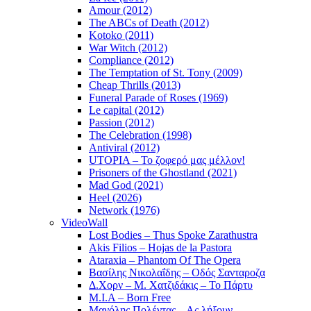
Amour (2012)
The ABCs of Death (2012)
Kotoko (2011)
War Witch (2012)
Compliance (2012)
The Temptation of St. Tony (2009)
Cheap Thrills (2013)
Funeral Parade of Roses (1969)
Le capital (2012)
Passion (2012)
The Celebration (1998)
Antiviral (2012)
UTOPIA – Το ζοφερό μας μέλλον!
Prisoners of the Ghostland (2021)
Mad God (2021)
Heel (2026)
Network (1976)
VideoWall
Lost Bodies – Thus Spoke Zarathustra
Akis Filios – Hojas de la Pastora
Ataraxia – Phantom Of The Opera
Βασίλης Νικολαΐδης – Οδός Σανταροζα
Δ.Χορν – Μ. Χατζιδάκις – Το Πάρτυ
M.I.A – Born Free
Μανόλης Πολέντας – Ας λήξουν