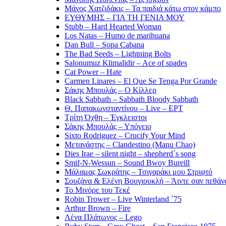
Μάνος Χατζιδάκις – Τα παιδιά κάτω στον κάμπο
ΕΥΘΥΜΗΣ – ΓΙΑ ΤΗ ΓΕΝΙΑ ΜΟΥ
Stubb – Hard Hearted Woman
Los Natas – Humo de marihuana
Dan Bull – Sopa Cabana
The Bad Seeds – Lightning Bolts
Salonumuz Klimalidir – Ace of spades
Cat Power – Hate
Carmen Linares – El Que Se Tenga Por Grande
Σάκης Μπουλάς – Ο Κίλλερ
Black Sabbath – Sabbath Bloody Sabbath
Θ. Παπακωνσταντίνου – Live – ΕΡΤ
Τρίτη Όχθη – Έγκλειστοι
Σάκης Μπουλάς – Υπόγειο
Sixto Rodriguez – Crucify Your Mind
Μετανάστης – Clandestino (Manu Chao)
Dies Irae – silent night – shepherd´s song
Smif-N-Wessun – Sound Bwoy Bureill
Mάλαμας Σωκράτης – Τσιγαράκι μου Στριφτό
Σουζάνα & Ελένη Βουγιουκλή – Άιντε σαν πεθάνω
Το Μινόρε του Τεκέ
Robin Trower – Live Winterland `75
Arthur Brown – Fire
Λένα Πλάτωνος – Lego