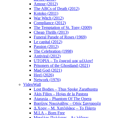
Amour (2012)
The ABCs of Death (2012)
Kotoko (2011)
War Witch (2012)
Compliance (2012)
The Temptation of St. Tony (2009)
Cheap Thrills (2013)
Funeral Parade of Roses (1969)
Le capital (2012)
Passion (2012)
The Celebration (1998)
Antiviral (2012)
UTOPIA – Το ζοφερό μας μέλλον!
Prisoners of the Ghostland (2021)
Mad God (2021)
Heel (2026)
Network (1976)
VideoWall
Lost Bodies – Thus Spoke Zarathustra
Akis Filios – Hojas de la Pastora
Ataraxia – Phantom Of The Opera
Βασίλης Νικολαΐδης – Οδός Σανταροζα
Δ.Χορν – Μ. Χατζιδάκις – Το Πάρτυ
M.I.A – Born Free
Μανόλης Πολέντας – Ας λήξουν