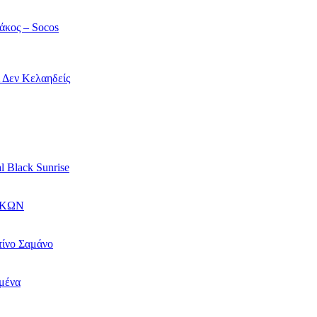
άκος – Socos
ί Δεν Κελαηδείς
l Black Sunrise
ΙΚΩΝ
τίνο Σαμάνο
αμένα