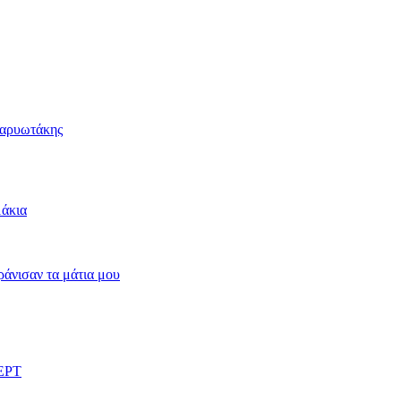
Καρυωτάκης
μάκια
άνισαν τα μάτια μου
 ΕΡΤ