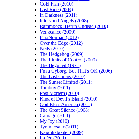
Cold Fish (2010)
Last Ride (2009)
In Darkness (2011)
Idiots and Angels (2008)
Rammbock: Berlin Undead (2010)
Vengeance (2009)
ParaNorman (2012)
Over the Edge (2012)
Neds (2010)
The Hedgehog (2009)
The Limits of Control (2009)
The Beguiled (1971)
I’m a Cyborg, But That’s OK (2006)
The Last Circus (2010)
The Sunset Limited (2011)
Tomboy (2011)
Post Mortem (2010)
King of Devil’s Island (2010)
God Bless America (2011)
The Great Silence (1968)
Carnage (2011)
My Joy (2010)
Tyrannosaur (2011)
Karanliktakiler (2009)
La fée (2011)