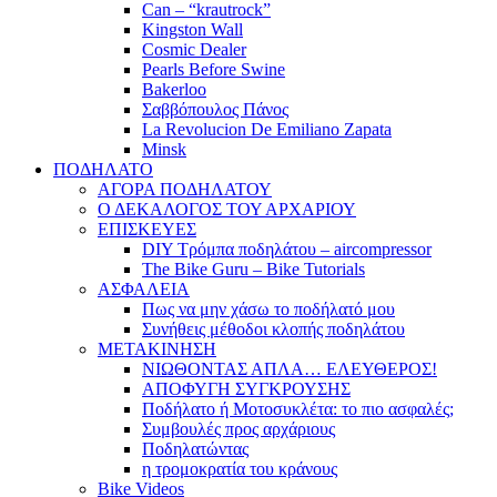
Can – “krautrock”
Kingston Wall
Cosmic Dealer
Pearls Before Swine
Bakerloo
Σαββόπουλος Πάνος
La Revolucion De Emiliano Zapata
Minsk
ΠΟΔΗΛΑΤΟ
ΑΓΟΡΑ ΠΟΔΗΛΑΤΟΥ
Ο ΔΕΚΑΛΟΓΟΣ ΤΟΥ ΑΡΧΑΡΙΟΥ
ΕΠΙΣΚΕΥΕΣ
DIY Τρόμπα ποδηλάτου – aircompressor
The Bike Guru – Bike Tutorials
ΑΣΦΑΛΕΙΑ
Πως να μην χάσω το ποδήλατό μου
Συνήθεις μέθοδοι κλοπής ποδηλάτου
ΜΕΤΑΚΙΝΗΣΗ
ΝΙΩΘΟΝΤΑΣ ΑΠΛΑ… ΕΛΕΥΘΕΡΟΣ!
ΑΠΟΦΥΓΗ ΣΥΓΚΡΟΥΣΗΣ
Ποδήλατο ή Μοτοσυκλέτα: το πιο ασφαλές;
Συμβουλές προς αρχάριους
Ποδηλατώντας
η τρομοκρατία του κράνους
Bike Videos