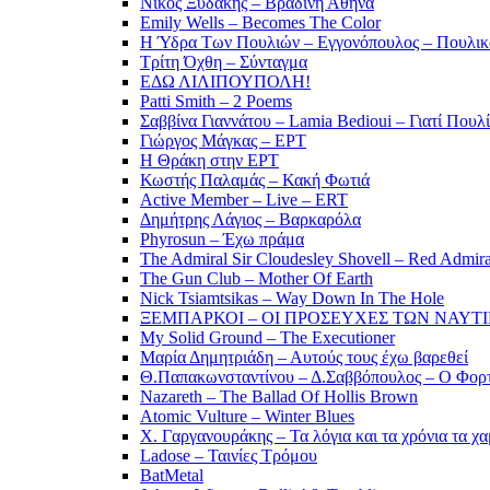
Νίκος Ξυδάκης – Βραδινή Αθήνα
Emily Wells – Becomes The Color
Η Ύδρα Των Πουλιών – Εγγονόπουλος – Πουλικ
Τρίτη Όχθη – Σύνταγμα
ΕΔΩ ΛΙΛΙΠΟΥΠΟΛΗ!
Patti Smith – 2 Poems
Σαββίνα Γιαννάτου – Lamia Bedioui – Γιατί Πουλ
Γιώργος Μάγκας – ΕΡΤ
Η Θράκη στην ΕΡΤ
Κωστής Παλαμάς – Κακή Φωτιά
Active Member – Live – ERT
Δημήτρης Λάγιος – Βαρκαρόλα
Phyrosun – Έχω πράμα
The Admiral Sir Cloudesley Shovell – Red Admira
The Gun Club – Mother Of Earth
Nick Tsiamtsikas – Way Down In The Hole
ΞΕΜΠΑΡΚΟΙ – ΟΙ ΠΡΟΣΕΥΧΕΣ ΤΩΝ ΝΑΥΤ
My Solid Ground – The Executioner
Μαρία Δημητριάδη – Αυτούς τους έχω βαρεθεί
Θ.Παπακωνσταντίνου – Δ.Σαββόπουλος – Ο Φορ
Nazareth – The Ballad Of Hollis Brown
Atomic Vulture – Winter Blues
Χ. Γαργανουράκης – Τα λόγια και τα χρόνια τα χ
Ladose – Ταινίες Τρόμου
BatMetal