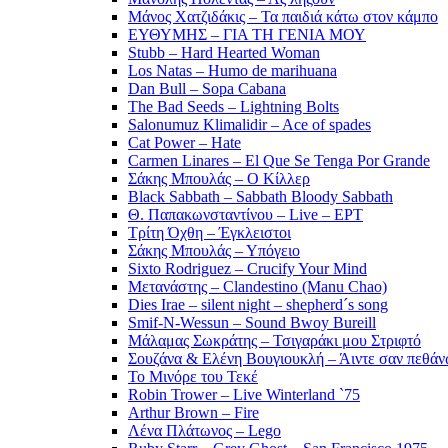
Μάνος Χατζιδάκις – Τα παιδιά κάτω στον κάμπο
ΕΥΘΥΜΗΣ – ΓΙΑ ΤΗ ΓΕΝΙΑ ΜΟΥ
Stubb – Hard Hearted Woman
Los Natas – Humo de marihuana
Dan Bull – Sopa Cabana
The Bad Seeds – Lightning Bolts
Salonumuz Klimalidir – Ace of spades
Cat Power – Hate
Carmen Linares – El Que Se Tenga Por Grande
Σάκης Μπουλάς – Ο Κίλλερ
Black Sabbath – Sabbath Bloody Sabbath
Θ. Παπακωνσταντίνου – Live – ΕΡΤ
Τρίτη Όχθη – Έγκλειστοι
Σάκης Μπουλάς – Υπόγειο
Sixto Rodriguez – Crucify Your Mind
Μετανάστης – Clandestino (Manu Chao)
Dies Irae – silent night – shepherd´s song
Smif-N-Wessun – Sound Bwoy Bureill
Mάλαμας Σωκράτης – Τσιγαράκι μου Στριφτό
Σουζάνα & Ελένη Βουγιουκλή – Άιντε σαν πεθάνω
Το Μινόρε του Τεκέ
Robin Trower – Live Winterland `75
Arthur Brown – Fire
Λένα Πλάτωνος – Lego