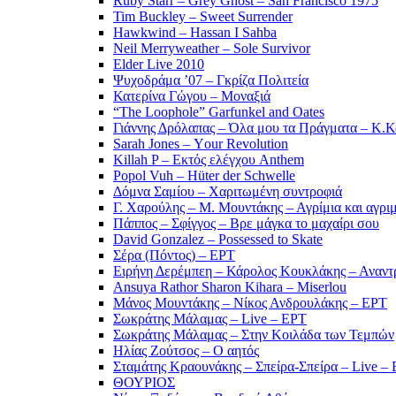
Ruby Starr – Grey Ghost – San Francisco 1975
Tim Buckley – Sweet Surrender
Hawkwind – Hassan I Sahba
Neil Merryweather – Sole Survivor
Elder Live 2010
Ψυχοδράμα ’07 – Γκρίζα Πολιτεία
Κατερίνα Γώγου – Μοναξιά
“The Loophole” Garfunkel and Oates
Γιάννης Δρόλαπας – Όλα μου τα Πράγματα – Κ.
Sarah Jones – Υour Revolution
Killah P – Εκτός ελέγχου Anthem
Popol Vuh – Hüter der Schwelle
Δόμνα Σαμίου – Χαριτωμένη συντροφιά
Γ. Χαρούλης – Μ. Μουντάκης – Αγρίμια και αγρι
Πάππος – Σφίγγος – Βρε μάγκα το μαχαίρι σου
David Gonzalez – Possessed to Skate
Σέρα (Πόντος) – ΕΡΤ
Ειρήνη Δερέμπεη – Κάρολος Κουκλάκης – Αναντρ
Ansuya Rathor Sharon Kihara – Miserlou
Μάνος Μουντάκης – Νίκος Ανδρουλάκης – ΕΡΤ
Σωκράτης Μάλαμας – Live – ΕΡΤ
Σωκράτης Μάλαμας – Στην Κοιλάδα των Τεμπών
Ηλίας Ζούτσος – Ο αητός
Σταμάτης Κραουνάκης – Σπείρα-Σπείρα – Live –
ΘΟΥΡΙΟΣ