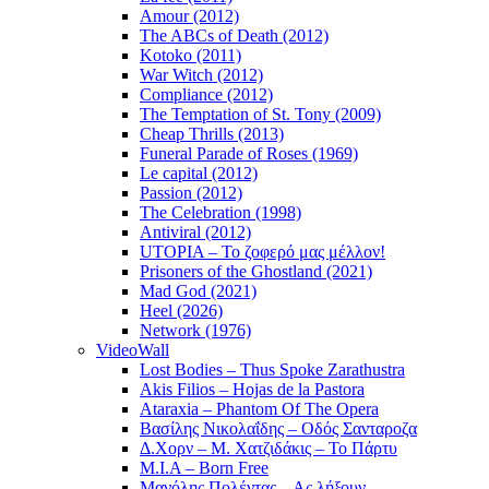
Amour (2012)
The ABCs of Death (2012)
Kotoko (2011)
War Witch (2012)
Compliance (2012)
The Temptation of St. Tony (2009)
Cheap Thrills (2013)
Funeral Parade of Roses (1969)
Le capital (2012)
Passion (2012)
The Celebration (1998)
Antiviral (2012)
UTOPIA – Το ζοφερό μας μέλλον!
Prisoners of the Ghostland (2021)
Mad God (2021)
Heel (2026)
Network (1976)
VideoWall
Lost Bodies – Thus Spoke Zarathustra
Akis Filios – Hojas de la Pastora
Ataraxia – Phantom Of The Opera
Βασίλης Νικολαΐδης – Οδός Σανταροζα
Δ.Χορν – Μ. Χατζιδάκις – Το Πάρτυ
M.I.A – Born Free
Μανόλης Πολέντας – Ας λήξουν