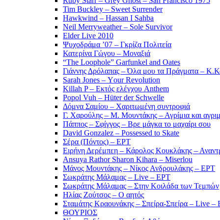
Ruby Starr – Grey Ghost – San Francisco 1975
Tim Buckley – Sweet Surrender
Hawkwind – Hassan I Sahba
Neil Merryweather – Sole Survivor
Elder Live 2010
Ψυχοδράμα ’07 – Γκρίζα Πολιτεία
Κατερίνα Γώγου – Μοναξιά
“The Loophole” Garfunkel and Oates
Γιάννης Δρόλαπας – Όλα μου τα Πράγματα – Κ.
Sarah Jones – Υour Revolution
Killah P – Εκτός ελέγχου Anthem
Popol Vuh – Hüter der Schwelle
Δόμνα Σαμίου – Χαριτωμένη συντροφιά
Γ. Χαρούλης – Μ. Μουντάκης – Αγρίμια και αγρι
Πάππος – Σφίγγος – Βρε μάγκα το μαχαίρι σου
David Gonzalez – Possessed to Skate
Σέρα (Πόντος) – ΕΡΤ
Ειρήνη Δερέμπεη – Κάρολος Κουκλάκης – Αναντρ
Ansuya Rathor Sharon Kihara – Miserlou
Μάνος Μουντάκης – Νίκος Ανδρουλάκης – ΕΡΤ
Σωκράτης Μάλαμας – Live – ΕΡΤ
Σωκράτης Μάλαμας – Στην Κοιλάδα των Τεμπών
Ηλίας Ζούτσος – Ο αητός
Σταμάτης Κραουνάκης – Σπείρα-Σπείρα – Live –
ΘΟΥΡΙΟΣ