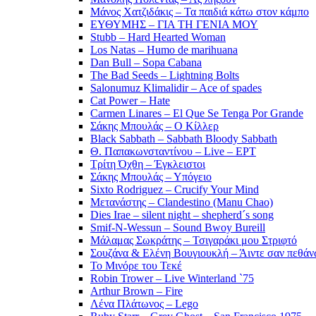
Μάνος Χατζιδάκις – Τα παιδιά κάτω στον κάμπο
ΕΥΘΥΜΗΣ – ΓΙΑ ΤΗ ΓΕΝΙΑ ΜΟΥ
Stubb – Hard Hearted Woman
Los Natas – Humo de marihuana
Dan Bull – Sopa Cabana
The Bad Seeds – Lightning Bolts
Salonumuz Klimalidir – Ace of spades
Cat Power – Hate
Carmen Linares – El Que Se Tenga Por Grande
Σάκης Μπουλάς – Ο Κίλλερ
Black Sabbath – Sabbath Bloody Sabbath
Θ. Παπακωνσταντίνου – Live – ΕΡΤ
Τρίτη Όχθη – Έγκλειστοι
Σάκης Μπουλάς – Υπόγειο
Sixto Rodriguez – Crucify Your Mind
Μετανάστης – Clandestino (Manu Chao)
Dies Irae – silent night – shepherd´s song
Smif-N-Wessun – Sound Bwoy Bureill
Mάλαμας Σωκράτης – Τσιγαράκι μου Στριφτό
Σουζάνα & Ελένη Βουγιουκλή – Άιντε σαν πεθάνω
Το Μινόρε του Τεκέ
Robin Trower – Live Winterland `75
Arthur Brown – Fire
Λένα Πλάτωνος – Lego