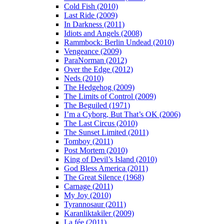
Cold Fish (2010)
Last Ride (2009)
In Darkness (2011)
Idiots and Angels (2008)
Rammbock: Berlin Undead (2010)
Vengeance (2009)
ParaNorman (2012)
Over the Edge (2012)
Neds (2010)
The Hedgehog (2009)
The Limits of Control (2009)
The Beguiled (1971)
I’m a Cyborg, But That’s OK (2006)
The Last Circus (2010)
The Sunset Limited (2011)
Tomboy (2011)
Post Mortem (2010)
King of Devil’s Island (2010)
God Bless America (2011)
The Great Silence (1968)
Carnage (2011)
My Joy (2010)
Tyrannosaur (2011)
Karanliktakiler (2009)
La fée (2011)