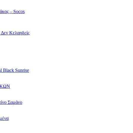
άκος – Socos
ί Δεν Κελαηδείς
l Black Sunrise
ΙΚΩΝ
τίνο Σαμάνο
αμένα