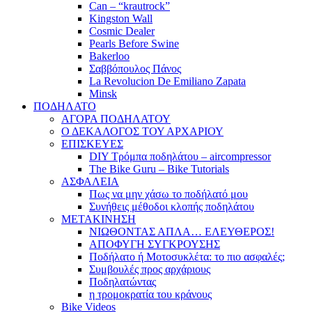
Can – “krautrock”
Kingston Wall
Cosmic Dealer
Pearls Before Swine
Bakerloo
Σαββόπουλος Πάνος
La Revolucion De Emiliano Zapata
Minsk
ΠΟΔΗΛΑΤΟ
ΑΓΟΡΑ ΠΟΔΗΛΑΤΟΥ
Ο ΔΕΚΑΛΟΓΟΣ ΤΟΥ ΑΡΧΑΡΙΟΥ
ΕΠΙΣΚΕΥΕΣ
DIY Τρόμπα ποδηλάτου – aircompressor
The Bike Guru – Bike Tutorials
ΑΣΦΑΛΕΙΑ
Πως να μην χάσω το ποδήλατό μου
Συνήθεις μέθοδοι κλοπής ποδηλάτου
ΜΕΤΑΚΙΝΗΣΗ
ΝΙΩΘΟΝΤΑΣ ΑΠΛΑ… ΕΛΕΥΘΕΡΟΣ!
ΑΠΟΦΥΓΗ ΣΥΓΚΡΟΥΣΗΣ
Ποδήλατο ή Μοτοσυκλέτα: το πιο ασφαλές;
Συμβουλές προς αρχάριους
Ποδηλατώντας
η τρομοκρατία του κράνους
Bike Videos