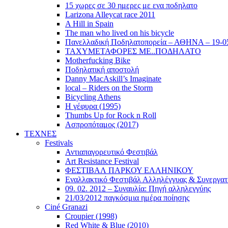
15 χωρες σε 30 ημερες με ενα ποδηλατο
Larizona Alleycat race 2011
A Hill in Spain
The man who lived on his bicycle
Πανελλαδική Ποδηλατοπορεία – ΑΘΗΝΑ – 19-0
ΤΑΧΥΜΕΤΑΦΟΡΕΣ ΜΕ..ΠΟΔΗΛΑΤΟ
Motherfucking Bike
Ποδηλατική αποστολή
Danny MacAskill’s Imaginate
local – Riders on the Storm
Bicycling Athens
Η γέφυρα (1995)
Thumbs Up for Rock n Roll
Ασπροπόταμος (2017)
ΤΕΧΝΕΣ
Festivals
Αντιαπαγορευτικό Φεστιβάλ
Art Resistance Festival
ΦΕΣΤΙΒΑΛ ΠΑΡΚΟΥ ΕΛΛΗΝΙΚΟΥ
Εναλλακτικό Φεστιβάλ Αλληλέγγυας & Συνεργατ
09. 02. 2012 – Συναυλία: Πηγή αλληλεγγύης
21/03/2012 παγκόσμια ημέρα ποίησης
Ciné Granazi
Croupier (1998)
Red White & Blue (2010)