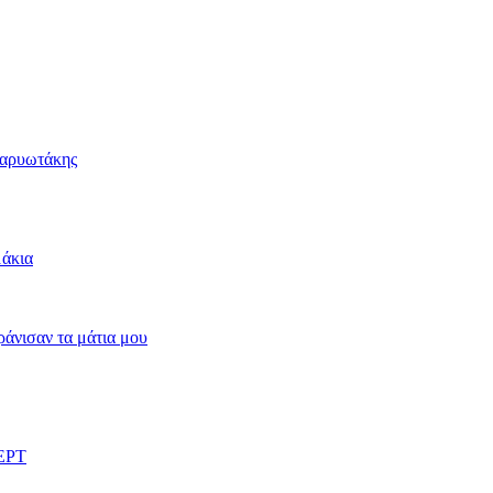
Καρυωτάκης
μάκια
άνισαν τα μάτια μου
 ΕΡΤ