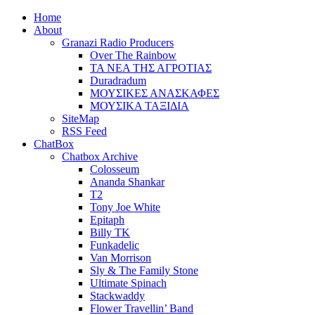
Home
About
Granazi Radio Producers
Over The Rainbow
ΤΑ ΝΕΑ ΤΗΣ ΑΓΡΟΤΙΑΣ
Duradradum
ΜΟΥΣΙΚΕΣ ΑΝΑΣΚΑΦΕΣ
ΜΟΥΣΙΚΑ ΤΑΞΙΔΙΑ
SiteMap
RSS Feed
ChatBox
Chatbox Archive
Colosseum
Ananda Shankar
T2
Tony Joe White
Epitaph
Billy TK
Funkadelic
Van Morrison
Sly & The Family Stone
Ultimate Spinach
Stackwaddy
Flower Travellin’ Band