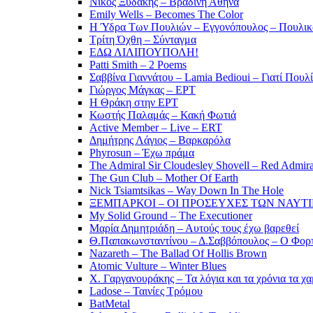
Νίκος Ξυδάκης – Βραδινή Αθήνα
Emily Wells – Becomes The Color
Η Ύδρα Των Πουλιών – Εγγονόπουλος – Πουλικ
Τρίτη Όχθη – Σύνταγμα
ΕΔΩ ΛΙΛΙΠΟΥΠΟΛΗ!
Patti Smith – 2 Poems
Σαββίνα Γιαννάτου – Lamia Bedioui – Γιατί Πουλ
Γιώργος Μάγκας – ΕΡΤ
Η Θράκη στην ΕΡΤ
Κωστής Παλαμάς – Κακή Φωτιά
Active Member – Live – ERT
Δημήτρης Λάγιος – Βαρκαρόλα
Phyrosun – Έχω πράμα
The Admiral Sir Cloudesley Shovell – Red Admira
The Gun Club – Mother Of Earth
Nick Tsiamtsikas – Way Down In The Hole
ΞΕΜΠΑΡΚΟΙ – ΟΙ ΠΡΟΣΕΥΧΕΣ ΤΩΝ ΝΑΥΤ
My Solid Ground – The Executioner
Μαρία Δημητριάδη – Αυτούς τους έχω βαρεθεί
Θ.Παπακωνσταντίνου – Δ.Σαββόπουλος – Ο Φορ
Nazareth – The Ballad Of Hollis Brown
Atomic Vulture – Winter Blues
Χ. Γαργανουράκης – Τα λόγια και τα χρόνια τα χ
Ladose – Ταινίες Τρόμου
BatMetal