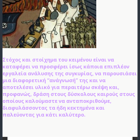
Στόχος και στοίχημα του κειμένου είναι να
καταφέρει να προσφέρει ίσως κάποια
επιπλέον
εργαλεία ανάλυσης της συγκυρίας, να παρουσιάσει
μια διαφορετική
“ανάγνωσή” της και να
αποτελέσει υλικό για περαιτέρω σκέψη και,
προφανώς,
δράση στους δύσκολους καιρούς στους
οποίους καλούμαστε να ανταποκριθούμε,
διαφυλάσσοντας τα ήδη κεκτημένα και
παλεύοντας για κάτι καλύτερο.