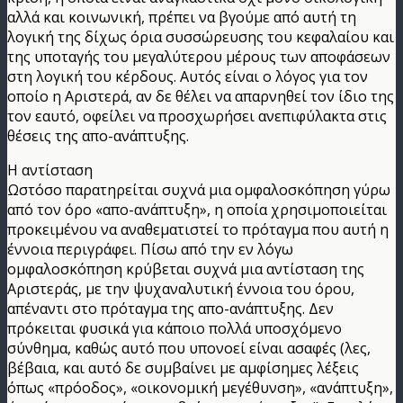
αλλά και κοινωνική, πρέπει να βγούμε από αυτή τη
λογική της δίχως όρια συσσώρευσης του κεφαλαίου και
της υποταγής του μεγαλύτερου μέρους των αποφάσεων
στη λογική του κέρδους. Αυτός είναι ο λόγος για τον
οποίο η Αριστερά, αν δε θέλει να απαρνηθεί τον ίδιο της
τον εαυτό, οφείλει να προσχωρήσει ανεπιφύλακτα στις
θέσεις της απο-ανάπτυξης.
Η αντίσταση
Ωστόσο παρατηρείται συχνά μια ομφαλοσκόπηση γύρω
από τον όρο «απο-ανάπτυξη», η οποία χρησιμοποιείται
προκειμένου να αναθεματιστεί το πρόταγμα που αυτή η
έννοια περιγράφει. Πίσω από την εν λόγω
ομφαλοσκόπηση κρύβεται συχνά μια αντίσταση της
Αριστεράς, με την ψυχαναλυτική έννοια του όρου,
απέναντι στο πρόταγμα της απο-ανάπτυξης. Δεν
πρόκειται φυσικά για κάποιο πολλά υποσχόμενο
σύνθημα, καθώς αυτό που υπονοεί είναι ασαφές (λες,
βέβαια, και αυτό δε συμβαίνει με αμφίσημες λέξεις
όπως «πρόοδος», «οικονομική μεγέθυνση», «ανάπτυξη»,