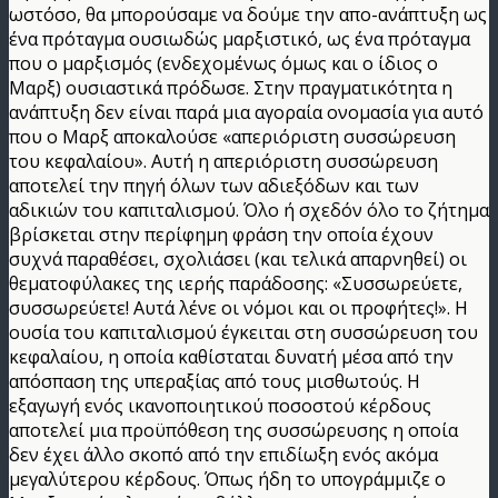
ωστόσο, θα μπορούσαμε να δούμε την απο-ανάπτυξη ως
ένα πρόταγμα ουσιωδώς μαρξιστικό, ως ένα πρόταγμα
που ο μαρξισμός (ενδεχομένως όμως και ο ίδιος ο
Μαρξ) ουσιαστικά πρόδωσε. Στην πραγματικότητα η
ανάπτυξη δεν είναι παρά μια αγοραία ονομασία για αυτό
που ο Μαρξ αποκαλούσε «απεριόριστη συσσώρευση
του κεφαλαίου». Αυτή η απεριόριστη συσσώρευση
αποτελεί την πηγή όλων των αδιεξόδων και των
αδικιών του καπιταλισμού. Όλο ή σχεδόν όλο το ζήτημα
βρίσκεται στην περίφημη φράση την οποία έχουν
συχνά παραθέσει, σχολιάσει (και τελικά απαρνηθεί) οι
θεματοφύλακες της ιερής παράδοσης: «Συσσωρεύετε,
συσσωρεύετε! Αυτά λένε οι νόμοι και οι προφήτες!». Η
ουσία του καπιταλισμού έγκειται στη συσσώρευση του
κεφαλαίου, η οποία καθίσταται δυνατή μέσα από την
απόσπαση της υπεραξίας από τους μισθωτούς. Η
εξαγωγή ενός ικανοποιητικού ποσοστού κέρδους
αποτελεί μια προϋπόθεση της συσσώρευσης η οποία
δεν έχει άλλο σκοπό από την επιδίωξη ενός ακόμα
μεγαλύτερου κέρδους. Όπως ήδη το υπογράμμιζε ο