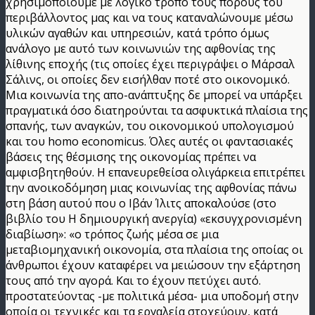
χρησιμοποιούμε με λογικό τρόπο τους πόρους του
περιβάλλοντος μας και να τους καταναλώνουμε μέσω
υλικών αγαθών και υπηρεσιών, κατά τρόπο όμως
ανάλογο με αυτό των κοινωνιών της αφθονίας της
λίθινης εποχής (τις οποίες έχει περιγράψει ο Μάρσαλ
Σάλινς, οι οποίες δεν εισήλθαν ποτέ στο οικονομικό.
Μια κοινωνία της απο-ανάπτυξης δε μπορεί να υπάρξει
πραγματικά όσο διατηρούνται τα ασφυκτικά πλαίσια της
σπανής, των αναγκών, του οικονομικού υπολογισμού
και του homo economicus. Όλες αυτές οι φαντασιακές
βάσεις της θέσμισης της οικονομίας πρέπει να
αμφισβητηθούν. Η επανευρεθείσα ολιγάρκεια επιτρέπει
την ανοικοδόμηση μιας κοινωνίας της αφθονίας πάνω
στη βάση αυτού που ο Ιβάν Ίλιτς αποκαλούσε (στο
βιβλίο του Η δημιουργική ανεργία) «εκσυγχρονισμένη
διαβίωση»: «ο τρόπος ζωής μέσα σε μια
μεταβιομηχανική οικονομία, στα πλαίσια της οποίας οι
άνθρωποι έχουν καταφέρει να μειώσουν την εξάρτηση
τους από την αγορά. Και το έχουν πετύχει αυτό.
προστατεύοντας -με πολιτικά μέσα- μια υποδομή στην
οποία οι τεχνικές και τα εργαλεία στοχεύουν, κατά