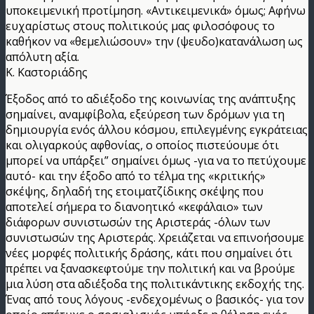
υποκειμενική προτίμηση. «Αντικειμενικά» όμως; Αφήνω
ευχαρίστως στους πολιτικούς μας φιλοσόφους το
καθήκον να «θεμελιώσουν» την (ψευδο)κατανάλωση ως
απόλυτη αξία.
Κ. Καστοριάδης
Έξοδος από το αδιέξοδο της κοινωνίας της ανάπτυξης
σημαίνει, αναμφίβολα, εξεύρεση των δρόμων για τη
δημιουργία ενός άλλου κόσμου, επιλεγμένης εγκράτειας
και ολιγαρκούς αφθονίας, ο οποίος πιστεύουμε ότι
μπορεί να υπάρξει” σημαίνει όμως -για να το πετύχουμε
αυτό- και την έξοδο από το τέλμα της «κριτικής»
σκέψης, δηλαδή της ετοιματζίδικης σκέψης που
αποτελεί σήμερα το διανοητικό «κεφάλαιο» των
διάφορων συνιστωσών της Αριστεράς -όλων των
συνιστωσών της Αριστεράς. Χρειάζεται να επινοήσουμε
νέες μορφές πολιτικής δράσης, κάτι που σημαίνει ότι
πρέπει να ξανασκεφτούμε την πολιτική και να βρούμε
μια λύση στα αδιέξοδα της πολιτικάντικης εκδοχής της.
Ένας από τους λόγους -ενδεχομένως ο βασικός- για τον