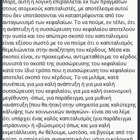
Μαρξ, αυτή η λογική επιβάλλεται εκ των πραγμάτων
στους ατομικούς καπιταλιστές, με αποτέλεσμα αυτοί
που δεν υποτάσσονται να καταστρέφονται από τον
ανταγωνισμό των κεφαλαίων. Το να πούμε, εν τέλει, ότι
η ανάπτυξη ή η συσσώρευση του κεφαλαίου αποτελούν
την ουσία και τον απώτερο σκοπό του καπιταλισμού
είναι εξίσου σωστό με το να πούμε ότι ο καπιταλισμός
θεμελιώνεται στην αναζήτηση του κέρδους. Μέσα και
σκοποί είναι, εν προκειμένω, αντιμεταθέσιμα: το κέρδος
συνιστά το σκοπό της συσσώρευσης του κεφαλαίου
κατά τον ίδιο τρόπο που η συσσώρευση του κεφαλαίου
αποτελεί σκοπό του κέρδους. Το να μιλάμε, κατά
συνέπεια, για μια καλή ανάπτυξη ή για μια καλή
συσσώρευση του κεφαλαίου, για μια καλή οικονομική
μεγέθυνση -όπως, για παράδειγμα, μια μυθική
«ανάπτυξη [που θα ήταν] στην υπηρεσία μιας καλύτερης
κάλυψης των κοινωνικών αναγκών»- είναι σα να λέμε
ότι υπάρχει ένας καλός καπιταλισμός (για παράδειγμα
«πράσινος» ή «βιώσιμος») όπως και μια καλή
εκμετάλλευση. Αν θέλουμε, ωστόσο, να βγούμε από την
κρίση, η οποία είναι αναγκαστικά όχι μόνο οικολογική