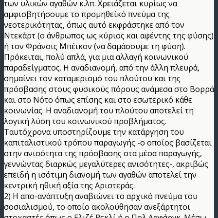
των υλικών αγαθών κ.λπ. Χρειάζεται κυρίως να
αμφισβητήσουμε το προμηθεϊκό πνεύμα της
νεοτερικότητας, όπως αυτό εκφράστηκε από τον
Ντεκάρτ (ο άνθρωπος ως κύριος και αφέντης της φύσης)
ή τον Φράνσις Μπέικον (να δαμάσουμε τη φύση).
Πρόκειται, πολύ απλά, για μια αλλαγή κοινωνικού
παραδείγματος. Η αναδιανομή, από την άλλη πλευρά,
σημαίνει τον καταμερισμό του πλούτου και της
πρόσβασης στους φυσικούς πόρους ανάμεσα στο Βορρά
και στο Νότο όπως επίσης και στο εσωτερικό κάθε
κοινωνίας. Η αναδιανομή του πλούτου αποτελεί τη
λογική λύση του κοινωνικού προβλήματος.
Ταυτόχρονα υποστηρίζουμε την κατάργηση του
καπιταλιστικού τρόπου παραγωγής -ο οποίος βασίζεται
στην ανισότητα της πρόσβασης στα μέσα παραγωγής,
γεννώντας διαρκώς μεγαλύτερες ανισότητες-, ακριβώς
επειδή η ισότιμη διανομή των αγαθών αποτελεί την
κεντρική ηθική αξία της Αριστεράς.
2) Η απο-ανάπτυξη αναβιώνει το αρχικό πνεύμα του
σοσιαλισμού, το οποίο ακολούθησαν ανεξάρτητοι
στοχαστές όπως ο Ελιζέ Ρεκλί ή ο Πολ Λαφάργκ. Μέσω