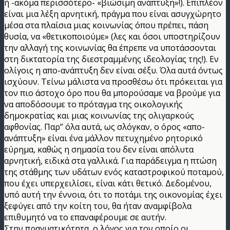
ή -ακόμα περισσότερο- «βιώσιμη ανάπτυξη»!). Επιπλέον
είναι μια λέξη αρνητική, πράγμα που είναι ασυγχώρητο
μέσα στα πλαίσια μιας κοινωνίας όπου πρέπει, πάση
θυσία, να «θετικοποιούμε» (λες και όσοι υποστηρίζουν
την αλλαγή της κοινωνίας θα έπρεπε να υποτάσσονται
στη δικτατορία της διεστραμμένης ιδεολογίας της!). Εν
ολίγοις η απο-ανάπτυξη δεν είναι σέξυ. Όλα αυτά όντως
ισχύουν. Τείνω μάλιστα να προσθέσω ότι πρόκειται για
τον πιο άστοχο όρο που θα μπορούσαμε να βρούμε για
να αποδόσουμε το πρόταγμα της οικολογικής
δημοκρατίας και μιας κοινωνίας της ολιγαρκούς
αφθονίας. Παρ” όλα αυτά, ως σλόγκαν, ο όρος «απο-
ανάπτυξη» είναι ένα μάλλον πετυχημένο ρητορικό
εύρημα, καθώς η σημασία του δεν είναι απόλυτα
αρνητική, ειδικά στα γαλλικά. Για παράδειγμα η πτώση
της στάθμης των υδάτων ενός καταστροφικού ποταμού,
που έχει υπερχειλίσει, είναι κάτι θετικό. Δεδομένου,
υπό αυτή την έννοια, ότι το ποτάμι της οικονομίας έχει
ξεφύγει από την κοίτη του, θα ήταν αναμφίβολα
επιθυμητό να το επαναφέρουμε σε αυτήν.
Στην πραγματικότητα, ο λόγος για τον οποίο οι