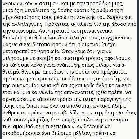
«κοινωνικά», «ισότιμα»- και με την προσθήκη μιας,
μικρής ή μεγαλύτερης, δόσης κρατικής ρύθμισης ή
υβριδοποίησης τους μέσω της λογικής του δώρου και
της αλληλεγγύης. Πρόκειται, αντίθετα, για την έξοδο από
την οικονομία. Αυτή η διατύπωση είναι γενικά
δυσνόητη, καθώς είναι δύσκολο για τους σύγχρονους
μας να συνειδητοποιήσουν ότι η οικονομία έχει
μετατραπεί σε θρησκεία. Όταν λέμε ότι -για να
μιλήσουμε με ακριβή και αυστηρό τρόπο-, οφείλουμε
να κάνουμε λόγο για α-ανάπτυξη, όπως μιλάμε για α-
θεϊσμό, θίγουμε, ακριβώς, την ουσία του πράγματος:
πρέπει να μετατραπούμε σε άθεους της ανάπτυξης και
της οικονομίας. Φυσικά, όπως και κάθε άλλη κοινωνία,
έτσι και μια κοινωνία της απο-ανάπτυξης θα πρέπει να
οργανώσει με κάποιον τρόπο την υλική παραγωγή της
ζωής της. Όπως και όλα τα υπόλοιπα ζωντανά ήδη, ο
άνθρωπος πρέπει να μεταβολίζεται με τη φύση. Ωστόσο,
καθ” όσον γνωρίζω, δεν υπάρχει πολιτική οικονομία
των αμοιβάδων ή των πεύκων. Αν θέλουμε να
οικοδομήσουμε ένα βιώσιμο μέλλον, πρέπει να