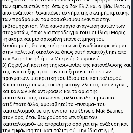
των εμπνευστών της, όπως ο Ζακ Ελίλ και ο Ιβάν Ίλιτς, η
απο-ανάπτυξη ξαναπιάνει το νήμα της σκληρής κριτικής
των προδρόμων του σοσιαλισμού ενάντια στην
εκβιομηχάνιση. Μια καινούργια ανάγνωση αυτών των
στοχαστών, όπως για παράδειγμα του Γουίλιαμ Μόρις
-ή ακόμα και μια ορισμένη επανεκτίμηση του
λουδισμού-, θα μας επέτρεπαν να ξαναδώσουμε νόημα
στην πολιτική οικολογία, όπως αυτή αναπτύχθηκε από
τον Αντρέ Γκορζ ή τον Μπερνάρ Σαρμπονό.
3) Ως ριζική κριτική της κοινωνίας της κατανάλωσης και
της ανάπτυξης, η απο-ανάπτυξη συνιστά, εκ των
πραγμάτων, μια κριτική του ίδιου του καπιταλισμού.
Και αυτό όχι απλώς επειδή καταγγέλλει τις οικολογικές
και κοινωνικές αντιφάσεις και τα όρια της
καπιταλιστικής κοινωνίας, αλλά επειδή, πριν από
οτιδήποτε άλλο, αμφισβητεί το «πνεύμα» του
καπιταλισμού, με την έννοια που έδινε ο Μαξ Βέμπερ
στον όρο, όταν θεωρούσε το «πνεύμα του
καπιταλισμού» ως απαραίτητο όρο για την ανάδυση και
την εμφάνιση του καπιταλισμού. Την ίδια στιγμή,