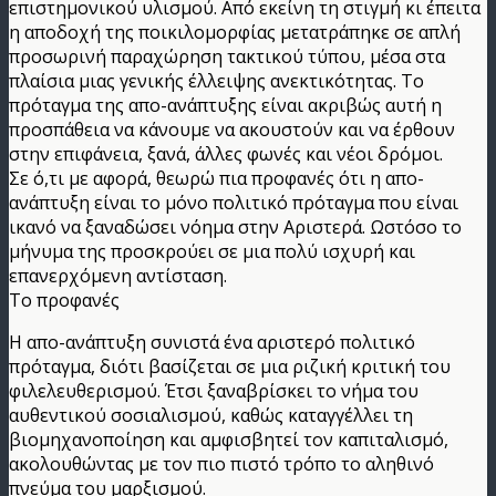
επιστημονικού υλισμού. Από εκείνη τη στιγμή κι έπειτα
η αποδοχή της ποικιλομορφίας μετατράπηκε σε απλή
προσωρινή παραχώρηση τακτικού τύπου, μέσα στα
πλαίσια μιας γενικής έλλειψης ανεκτικότητας. Το
πρόταγμα της απο-ανάπτυξης είναι ακριβώς αυτή η
προσπάθεια να κάνουμε να ακουστούν και να έρθουν
στην επιφάνεια, ξανά, άλλες φωνές και νέοι δρόμοι.
Σε ό,τι με αφορά, θεωρώ πια προφανές ότι η απο-
ανάπτυξη είναι το μόνο πολιτικό πρόταγμα που είναι
ικανό να ξαναδώσει νόημα στην Αριστερά. Ωστόσο το
μήνυμα της προσκρούει σε μια πολύ ισχυρή και
επανερχόμενη αντίσταση.
Το προφανές
Η απο-ανάπτυξη συνιστά ένα αριστερό πολιτικό
πρόταγμα, διότι βασίζεται σε μια ριζική κριτική του
φιλελευθερισμού. Έτσι ξαναβρίσκει το νήμα του
αυθεντικού σοσιαλισμού, καθώς καταγγέλλει τη
βιομηχανοποίηση και αμφισβητεί τον καπιταλισμό,
ακολουθώντας με τον πιο πιστό τρόπο το αληθινό
πνεύμα του μαρξισμού.