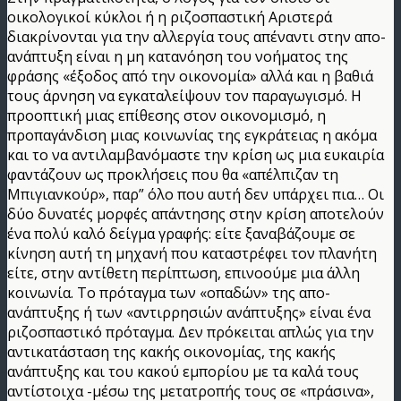
οικολογικοί κύκλοι ή η ριζοσπαστική Αριστερά
διακρίνονται για την αλλεργία τους απέναντι στην απο-
ανάπτυξη είναι η μη κατανόηση του νοήματος της
φράσης «έξοδος από την οικονομία» αλλά και η βαθιά
τους άρνηση να εγκαταλείψουν τον παραγωγισμό. Η
προοπτική μιας επίθεσης στον οικονομισμό, η
προπαγάνδιση μιας κοινωνίας της εγκράτειας η ακόμα
και το να αντιλαμβανόμαστε την κρίση ως μια ευκαιρία
φαντάζουν ως προκλήσεις που θα «απέλπιζαν τη
Μπιγιανκούρ», παρ” όλο που αυτή δεν υπάρχει πια… Οι
δύο δυνατές μορφές απάντησης στην κρίση αποτελούν
ένα πολύ καλό δείγμα γραφής: είτε ξαναβάζουμε σε
κίνηση αυτή τη μηχανή που καταστρέφει τον πλανήτη
είτε, στην αντίθετη περίπτωση, επινοούμε μια άλλη
κοινωνία. Το πρόταγμα των «οπαδών» της απο-
ανάπτυξης ή των «αντιρρησιών ανάπτυξης» είναι ένα
ριζοσπαστικό πρόταγμα. Δεν πρόκειται απλώς για την
αντικατάσταση της κακής οικονομίας, της κακής
ανάπτυξης και του κακού εμπορίου με τα καλά τους
αντίστοιχα -μέσω της μετατροπής τους σε «πράσινα»,