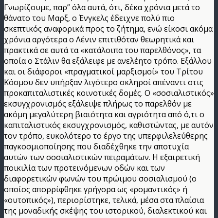
Γνωρίζουμε, παρ” όλα αυτά, ότι, δέκα χρόνια μετά το
θάνατο του Μαρξ, ο Ένγκελς έδειχνε πολύ πιο
σκεπτικός αναφορικά προς το ζήτημα, ενώ είκοσι ακόμα
χρόνια αργότερα ο Λένιν επιτιθόταν θεωρητικά και
πρακτικά σε αυτά τα «κατάλοιπα του παρελθόνος», τα
οποία ο Στάλιν θα εξάλειφε με ανελέητο τρόπο. Εξάλλου
και οι διάφοροι «πραγματικοί μαρξισμοί» του Τρίτου
Κόσμου δεν υπήρξαν λιγότερο σκληροί απέναντι στις
προκαπιταλιστικές κοινοτικές δομές. Ο «σοσιαλιστικός»
εκσυγχρονισμός εξάλειψε πλήρως το παρελθόν με
ακόμη μεγαλύτερη βιαιότητα και αγριότητα από ό,τι ο
καπιταλιστικός εκσυγχρονισμός, καθιστώντας, με αυτόν
τον τρόπο, ευκολότερο το έργο της υπερφιλελεύθερης
παγκοσμιοποίησης που διαδέχθηκε την αποτυχία
αυτών των σοσιαλιστικών πειραμάτων. Η εξαιρετική
ποικιλία των προτεινόμενων οδών και των
διαφορετικών φωνών του πρώιμου σοσιαλισμού (ο
οποίος απορρίφθηκε γρήγορα ως «ρομαντικός» ή
«ουτοπικός»), περιορίστηκε, τελικά, μέσα στα πλαίσια
της μοναδικής σκέψης του ιστορικού, διαλεκτικού και