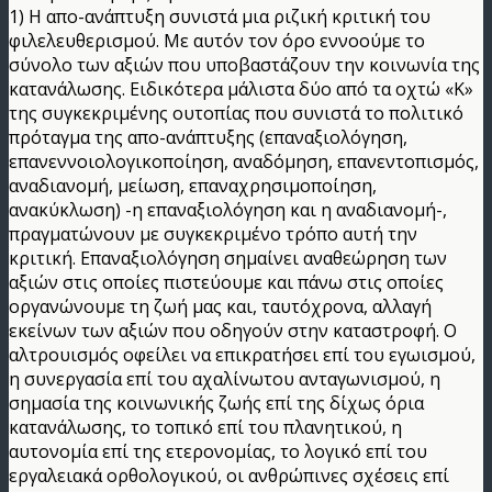
1) Η απο-ανάπτυξη συνιστά μια ριζική κριτική του
φιλελευθερισμού. Με αυτόν τον όρο εννοούμε το
σύνολο των αξιών που υποβαστάζουν την κοινωνία της
κατανάλωσης. Ειδικότερα μάλιστα δύο από τα οχτώ «Κ»
της συγκεκριμένης ουτοπίας που συνιστά το πολιτικό
πρόταγμα της απο-ανάπτυξης (επαναξιολόγηση,
επανεννοιολογικοποίηση, αναδόμηση, επανεντοπισμός,
αναδιανομή, μείωση, επαναχρησιμοποίηση,
ανακύκλωση) -η επαναξιολόγηση και η αναδιανομή-,
πραγματώνουν με συγκεκριμένο τρόπο αυτή την
κριτική. Επαναξιολόγηση σημαίνει αναθεώρηση των
αξιών στις οποίες πιστεύουμε και πάνω στις οποίες
οργανώνουμε τη ζωή μας και, ταυτόχρονα, αλλαγή
εκείνων των αξιών που οδηγούν στην καταστροφή. Ο
αλτρουισμός οφείλει να επικρατήσει επί του εγωισμού,
η συνεργασία επί του αχαλίνωτου ανταγωνισμού, η
σημασία της κοινωνικής ζωής επί της δίχως όρια
κατανάλωσης, το τοπικό επί του πλανητικού, η
αυτονομία επί της ετερονομίας, το λογικό επί του
εργαλειακά ορθολογικού, οι ανθρώπινες σχέσεις επί