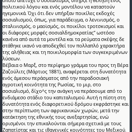
οποίο απέτυχε ο σοσιαλισμός υπήρξε η θέληση ενός
πολιτικού λόγου και ενός μοντέλου να καταστούν
ηγεμονικά. Όχι ότι δεν υπήρξαν ποικίλες εκδοχές
σοσιαλισμού, όπως, για παράδειγμα, ο λενινισμός, ο
σταλινισμός, ο μαοϊσμός, οι ποικίλοι τροτσκισμοί και
οι διάφορες μορφές σοσιαλδημοκρατίας” ωστόσο
κανένα από αυτά τα μοντέλα και τα ρεύματα σκέψης δε
στάθηκε ικανό να αποδεχθεί τον πολλαπλό χαρακτήρα
της αλήθειας και τη ποικιλομορφία των συγκεκριμένων
λύσεων.
Βέβαια ο Μαρξ, στο περίφημο γράμμα του προς τη Βέρα
Ζαζούλιτς (Μάρτιος 1881), αναφέρεται στη δυνατότητα
ενός άμεσου περάσματος από την παραδοσιακή
αγροτική κοινότητα της Ρωσίας, το μιρ, στο
σοσιαλισμό, δίχο^ς την ανάγκη να περάσουμε από το
ενδιάμεσο στάδιο του καπιταλισμού. Αυτή η πίστη στη
δυνατότητα ενός διαφορετικού δρόμου εκφράστηκε και
στην περίπτωση των αφρικανικών χωρών, μετά την
κατάκτηση της εθνικής τους ανεξαρτησίας, ενώ
ορισμένοι την επικαλούνται σήμερα σχετικά με τους
Ζαπατίστας και τις ιθαγενικές κοινότητες του Μεξικού.