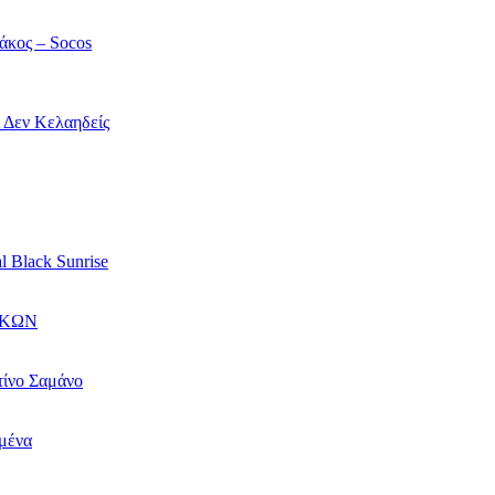
άκος – Socos
ί Δεν Κελαηδείς
l Black Sunrise
ΙΚΩΝ
τίνο Σαμάνο
αμένα