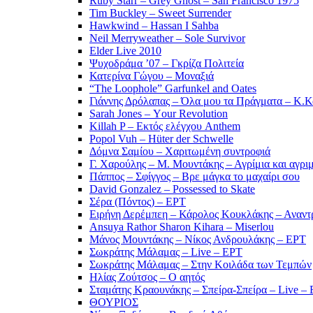
Ruby Starr – Grey Ghost – San Francisco 1975
Tim Buckley – Sweet Surrender
Hawkwind – Hassan I Sahba
Neil Merryweather – Sole Survivor
Elder Live 2010
Ψυχοδράμα ’07 – Γκρίζα Πολιτεία
Κατερίνα Γώγου – Μοναξιά
“The Loophole” Garfunkel and Oates
Γιάννης Δρόλαπας – Όλα μου τα Πράγματα – Κ.
Sarah Jones – Υour Revolution
Killah P – Εκτός ελέγχου Anthem
Popol Vuh – Hüter der Schwelle
Δόμνα Σαμίου – Χαριτωμένη συντροφιά
Γ. Χαρούλης – Μ. Μουντάκης – Αγρίμια και αγρι
Πάππος – Σφίγγος – Βρε μάγκα το μαχαίρι σου
David Gonzalez – Possessed to Skate
Σέρα (Πόντος) – ΕΡΤ
Ειρήνη Δερέμπεη – Κάρολος Κουκλάκης – Αναντρ
Ansuya Rathor Sharon Kihara – Miserlou
Μάνος Μουντάκης – Νίκος Ανδρουλάκης – ΕΡΤ
Σωκράτης Μάλαμας – Live – ΕΡΤ
Σωκράτης Μάλαμας – Στην Κοιλάδα των Τεμπών
Ηλίας Ζούτσος – Ο αητός
Σταμάτης Κραουνάκης – Σπείρα-Σπείρα – Live –
ΘΟΥΡΙΟΣ