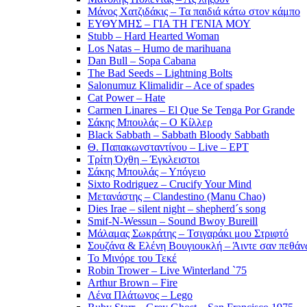
Μάνος Χατζιδάκις – Τα παιδιά κάτω στον κάμπο
ΕΥΘΥΜΗΣ – ΓΙΑ ΤΗ ΓΕΝΙΑ ΜΟΥ
Stubb – Hard Hearted Woman
Los Natas – Humo de marihuana
Dan Bull – Sopa Cabana
The Bad Seeds – Lightning Bolts
Salonumuz Klimalidir – Ace of spades
Cat Power – Hate
Carmen Linares – El Que Se Tenga Por Grande
Σάκης Μπουλάς – Ο Κίλλερ
Black Sabbath – Sabbath Bloody Sabbath
Θ. Παπακωνσταντίνου – Live – ΕΡΤ
Τρίτη Όχθη – Έγκλειστοι
Σάκης Μπουλάς – Υπόγειο
Sixto Rodriguez – Crucify Your Mind
Μετανάστης – Clandestino (Manu Chao)
Dies Irae – silent night – shepherd´s song
Smif-N-Wessun – Sound Bwoy Bureill
Mάλαμας Σωκράτης – Τσιγαράκι μου Στριφτό
Σουζάνα & Ελένη Βουγιουκλή – Άιντε σαν πεθάνω
Το Μινόρε του Τεκέ
Robin Trower – Live Winterland `75
Arthur Brown – Fire
Λένα Πλάτωνος – Lego