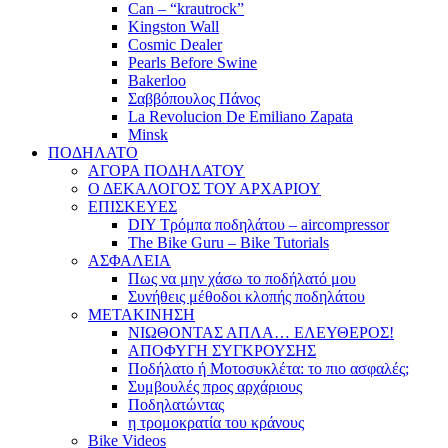
Can – “krautrock”
Kingston Wall
Cosmic Dealer
Pearls Before Swine
Bakerloo
Σαββόπουλος Πάνος
La Revolucion De Emiliano Zapata
Minsk
ΠΟΔΗΛΑΤΟ
ΑΓΟΡΑ ΠΟΔΗΛΑΤΟΥ
Ο ΔΕΚΑΛΟΓΟΣ ΤΟΥ ΑΡΧΑΡΙΟΥ
ΕΠΙΣΚΕΥΕΣ
DIY Τρόμπα ποδηλάτου – aircompressor
The Bike Guru – Bike Tutorials
ΑΣΦΑΛΕΙΑ
Πως να μην χάσω το ποδήλατό μου
Συνήθεις μέθοδοι κλοπής ποδηλάτου
ΜΕΤΑΚΙΝΗΣΗ
ΝΙΩΘΟΝΤΑΣ ΑΠΛΑ… ΕΛΕΥΘΕΡΟΣ!
ΑΠΟΦΥΓΗ ΣΥΓΚΡΟΥΣΗΣ
Ποδήλατο ή Μοτοσυκλέτα: το πιο ασφαλές;
Συμβουλές προς αρχάριους
Ποδηλατώντας
η τρομοκρατία του κράνους
Bike Videos