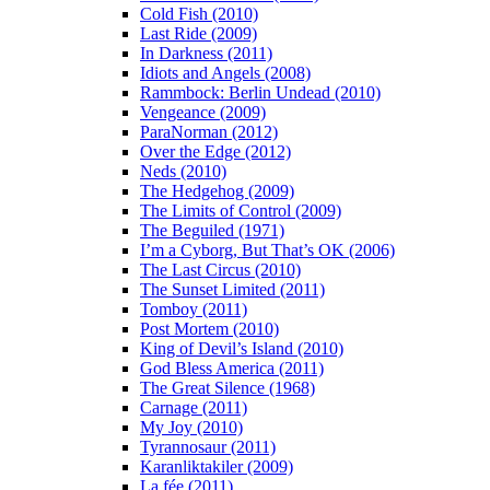
Cold Fish (2010)
Last Ride (2009)
In Darkness (2011)
Idiots and Angels (2008)
Rammbock: Berlin Undead (2010)
Vengeance (2009)
ParaNorman (2012)
Over the Edge (2012)
Neds (2010)
The Hedgehog (2009)
The Limits of Control (2009)
The Beguiled (1971)
I’m a Cyborg, But That’s OK (2006)
The Last Circus (2010)
The Sunset Limited (2011)
Tomboy (2011)
Post Mortem (2010)
King of Devil’s Island (2010)
God Bless America (2011)
The Great Silence (1968)
Carnage (2011)
My Joy (2010)
Tyrannosaur (2011)
Karanliktakiler (2009)
La fée (2011)