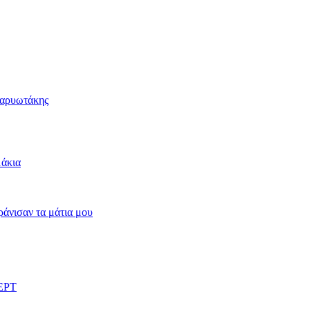
Καρυωτάκης
μάκια
άνισαν τα μάτια μου
 ΕΡΤ