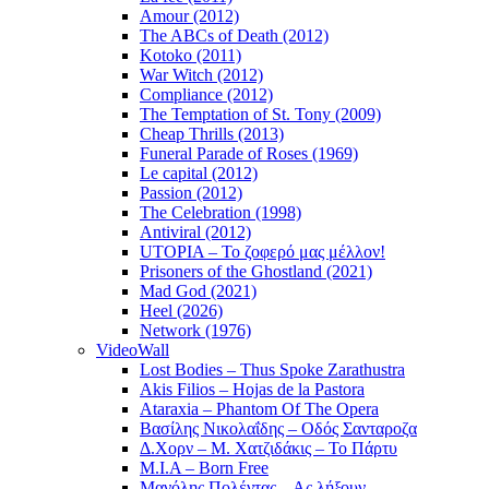
Amour (2012)
The ABCs of Death (2012)
Kotoko (2011)
War Witch (2012)
Compliance (2012)
The Temptation of St. Tony (2009)
Cheap Thrills (2013)
Funeral Parade of Roses (1969)
Le capital (2012)
Passion (2012)
The Celebration (1998)
Antiviral (2012)
UTOPIA – Το ζοφερό μας μέλλον!
Prisoners of the Ghostland (2021)
Mad God (2021)
Heel (2026)
Network (1976)
VideoWall
Lost Bodies – Thus Spoke Zarathustra
Akis Filios – Hojas de la Pastora
Ataraxia – Phantom Of The Opera
Βασίλης Νικολαΐδης – Οδός Σανταροζα
Δ.Χορν – Μ. Χατζιδάκις – Το Πάρτυ
M.I.A – Born Free
Μανόλης Πολέντας – Ας λήξουν