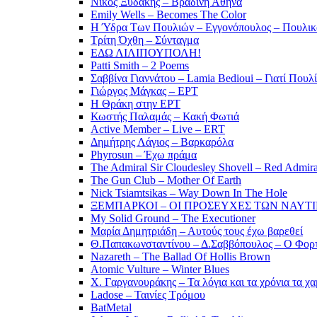
Νίκος Ξυδάκης – Βραδινή Αθήνα
Emily Wells – Becomes The Color
Η Ύδρα Των Πουλιών – Εγγονόπουλος – Πουλικ
Τρίτη Όχθη – Σύνταγμα
ΕΔΩ ΛΙΛΙΠΟΥΠΟΛΗ!
Patti Smith – 2 Poems
Σαββίνα Γιαννάτου – Lamia Bedioui – Γιατί Πουλ
Γιώργος Μάγκας – ΕΡΤ
Η Θράκη στην ΕΡΤ
Κωστής Παλαμάς – Κακή Φωτιά
Active Member – Live – ERT
Δημήτρης Λάγιος – Βαρκαρόλα
Phyrosun – Έχω πράμα
The Admiral Sir Cloudesley Shovell – Red Admira
The Gun Club – Mother Of Earth
Nick Tsiamtsikas – Way Down In The Hole
ΞΕΜΠΑΡΚΟΙ – ΟΙ ΠΡΟΣΕΥΧΕΣ ΤΩΝ ΝΑΥΤ
My Solid Ground – The Executioner
Μαρία Δημητριάδη – Αυτούς τους έχω βαρεθεί
Θ.Παπακωνσταντίνου – Δ.Σαββόπουλος – Ο Φορ
Nazareth – The Ballad Of Hollis Brown
Atomic Vulture – Winter Blues
Χ. Γαργανουράκης – Τα λόγια και τα χρόνια τα χ
Ladose – Ταινίες Τρόμου
BatMetal