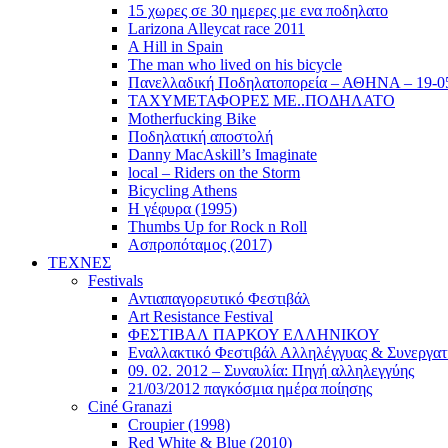
15 χωρες σε 30 ημερες με ενα ποδηλατο
Larizona Alleycat race 2011
A Hill in Spain
The man who lived on his bicycle
Πανελλαδική Ποδηλατοπορεία – ΑΘΗΝΑ – 19-0
ΤΑΧΥΜΕΤΑΦΟΡΕΣ ΜΕ..ΠΟΔΗΛΑΤΟ
Motherfucking Bike
Ποδηλατική αποστολή
Danny MacAskill’s Imaginate
local – Riders on the Storm
Bicycling Athens
Η γέφυρα (1995)
Thumbs Up for Rock n Roll
Ασπροπόταμος (2017)
ΤΕΧΝΕΣ
Festivals
Αντιαπαγορευτικό Φεστιβάλ
Art Resistance Festival
ΦΕΣΤΙΒΑΛ ΠΑΡΚΟΥ ΕΛΛΗΝΙΚΟΥ
Εναλλακτικό Φεστιβάλ Αλληλέγγυας & Συνεργατ
09. 02. 2012 – Συναυλία: Πηγή αλληλεγγύης
21/03/2012 παγκόσμια ημέρα ποίησης
Ciné Granazi
Croupier (1998)
Red White & Blue (2010)