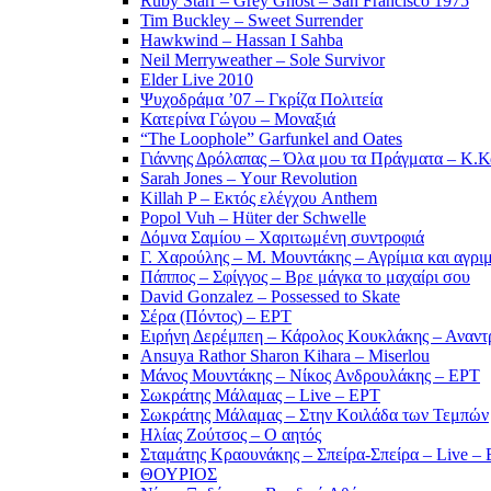
Ruby Starr – Grey Ghost – San Francisco 1975
Tim Buckley – Sweet Surrender
Hawkwind – Hassan I Sahba
Neil Merryweather – Sole Survivor
Elder Live 2010
Ψυχοδράμα ’07 – Γκρίζα Πολιτεία
Κατερίνα Γώγου – Μοναξιά
“The Loophole” Garfunkel and Oates
Γιάννης Δρόλαπας – Όλα μου τα Πράγματα – Κ.
Sarah Jones – Υour Revolution
Killah P – Εκτός ελέγχου Anthem
Popol Vuh – Hüter der Schwelle
Δόμνα Σαμίου – Χαριτωμένη συντροφιά
Γ. Χαρούλης – Μ. Μουντάκης – Αγρίμια και αγρι
Πάππος – Σφίγγος – Βρε μάγκα το μαχαίρι σου
David Gonzalez – Possessed to Skate
Σέρα (Πόντος) – ΕΡΤ
Ειρήνη Δερέμπεη – Κάρολος Κουκλάκης – Αναντρ
Ansuya Rathor Sharon Kihara – Miserlou
Μάνος Μουντάκης – Νίκος Ανδρουλάκης – ΕΡΤ
Σωκράτης Μάλαμας – Live – ΕΡΤ
Σωκράτης Μάλαμας – Στην Κοιλάδα των Τεμπών
Ηλίας Ζούτσος – Ο αητός
Σταμάτης Κραουνάκης – Σπείρα-Σπείρα – Live –
ΘΟΥΡΙΟΣ