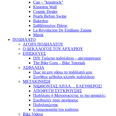
Can – “krautrock”
Kingston Wall
Cosmic Dealer
Pearls Before Swine
Bakerloo
Σαββόπουλος Πάνος
La Revolucion De Emiliano Zapata
Minsk
ΠΟΔΗΛΑΤΟ
ΑΓΟΡΑ ΠΟΔΗΛΑΤΟΥ
Ο ΔΕΚΑΛΟΓΟΣ ΤΟΥ ΑΡΧΑΡΙΟΥ
ΕΠΙΣΚΕΥΕΣ
DIY Τρόμπα ποδηλάτου – aircompressor
The Bike Guru – Bike Tutorials
ΑΣΦΑΛΕΙΑ
Πως να μην χάσω το ποδήλατό μου
Συνήθεις μέθοδοι κλοπής ποδηλάτου
ΜΕΤΑΚΙΝΗΣΗ
ΝΙΩΘΟΝΤΑΣ ΑΠΛΑ… ΕΛΕΥΘΕΡΟΣ!
ΑΠΟΦΥΓΗ ΣΥΓΚΡΟΥΣΗΣ
Ποδήλατο ή Μοτοσυκλέτα: το πιο ασφαλές;
Συμβουλές προς αρχάριους
Ποδηλατώντας
η τρομοκρατία του κράνους
Bike Videos