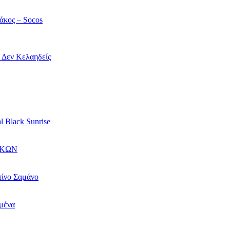
άκος – Socos
ί Δεν Κελαηδείς
l Black Sunrise
ΙΚΩΝ
τίνο Σαμάνο
αμένα