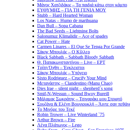
Μάνος Χατζιδάκις – Τα παιδιά κάτω στον κάμπο
ΕΥΘΥΜΗΣ – ΓΙΑ ΤΗ ΓΕΝΙΑ ΜΟΥ
Stubb – Hard Hearted Woman
Los Natas – Humo de marihuana
Dan Bull – Sopa Cabana
The Bad Seeds – Lightning Bolts
Salonumuz Klimalidir – Ace of spades
Cat Power – Hate
Carmen Linares – El Que Se Tenga Por Grande
Σάκης Μπουλάς – Ο Κίλλερ
Black Sabbath – Sabbath Bloody Sabbath
Θ. Παπακωνσταντίνου – Live – ΕΡΤ
Τρίτη Όχθη – Έγκλειστοι
Σάκης Μπουλάς – Υπόγειο
Sixto Rodriguez – Crucify Your Mind
Μετανάστης – Clandestino (Manu Chao)
Dies Irae – silent night – shepherd´s song
Smif-N-Wessun – Sound Bwoy Bureill
Mάλαμας Σωκράτης – Τσιγαράκι μου Στριφτό
Σουζάνα & Ελένη Βουγιουκλή – Άιντε σαν πεθάνω
Το Μινόρε του Τεκέ
Robin Trower – Live Winterland `75
Arthur Brown – Fire
Λένα Πλάτωνος – Lego