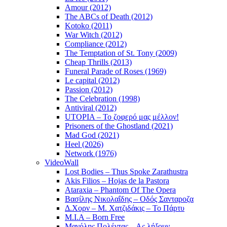
Amour (2012)
The ABCs of Death (2012)
Kotoko (2011)
War Witch (2012)
Compliance (2012)
The Temptation of St. Tony (2009)
Cheap Thrills (2013)
Funeral Parade of Roses (1969)
Le capital (2012)
Passion (2012)
The Celebration (1998)
Antiviral (2012)
UTOPIA – Το ζοφερό μας μέλλον!
Prisoners of the Ghostland (2021)
Mad God (2021)
Heel (2026)
Network (1976)
VideoWall
Lost Bodies – Thus Spoke Zarathustra
Akis Filios – Hojas de la Pastora
Ataraxia – Phantom Of The Opera
Βασίλης Νικολαΐδης – Οδός Σανταροζα
Δ.Χορν – Μ. Χατζιδάκις – Το Πάρτυ
M.I.A – Born Free
Μανόλης Πολέντας – Ας λήξουν