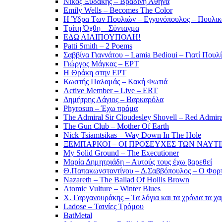
Νίκος Ξυδάκης – Βραδινή Αθήνα
Emily Wells – Becomes The Color
Η Ύδρα Των Πουλιών – Εγγονόπουλος – Πουλικ
Τρίτη Όχθη – Σύνταγμα
ΕΔΩ ΛΙΛΙΠΟΥΠΟΛΗ!
Patti Smith – 2 Poems
Σαββίνα Γιαννάτου – Lamia Bedioui – Γιατί Πουλ
Γιώργος Μάγκας – ΕΡΤ
Η Θράκη στην ΕΡΤ
Κωστής Παλαμάς – Κακή Φωτιά
Active Member – Live – ERT
Δημήτρης Λάγιος – Βαρκαρόλα
Phyrosun – Έχω πράμα
The Admiral Sir Cloudesley Shovell – Red Admira
The Gun Club – Mother Of Earth
Nick Tsiamtsikas – Way Down In The Hole
ΞΕΜΠΑΡΚΟΙ – ΟΙ ΠΡΟΣΕΥΧΕΣ ΤΩΝ ΝΑΥΤ
My Solid Ground – The Executioner
Μαρία Δημητριάδη – Αυτούς τους έχω βαρεθεί
Θ.Παπακωνσταντίνου – Δ.Σαββόπουλος – Ο Φορ
Nazareth – The Ballad Of Hollis Brown
Atomic Vulture – Winter Blues
Χ. Γαργανουράκης – Τα λόγια και τα χρόνια τα χ
Ladose – Ταινίες Τρόμου
BatMetal