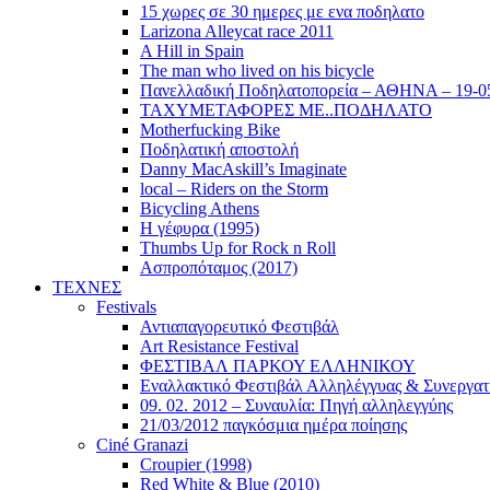
15 χωρες σε 30 ημερες με ενα ποδηλατο
Larizona Alleycat race 2011
A Hill in Spain
The man who lived on his bicycle
Πανελλαδική Ποδηλατοπορεία – ΑΘΗΝΑ – 19-0
ΤΑΧΥΜΕΤΑΦΟΡΕΣ ΜΕ..ΠΟΔΗΛΑΤΟ
Motherfucking Bike
Ποδηλατική αποστολή
Danny MacAskill’s Imaginate
local – Riders on the Storm
Bicycling Athens
Η γέφυρα (1995)
Thumbs Up for Rock n Roll
Ασπροπόταμος (2017)
ΤΕΧΝΕΣ
Festivals
Αντιαπαγορευτικό Φεστιβάλ
Art Resistance Festival
ΦΕΣΤΙΒΑΛ ΠΑΡΚΟΥ ΕΛΛΗΝΙΚΟΥ
Εναλλακτικό Φεστιβάλ Αλληλέγγυας & Συνεργατ
09. 02. 2012 – Συναυλία: Πηγή αλληλεγγύης
21/03/2012 παγκόσμια ημέρα ποίησης
Ciné Granazi
Croupier (1998)
Red White & Blue (2010)