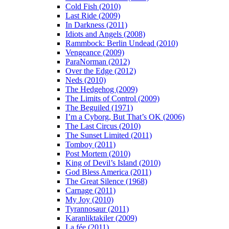
Cold Fish (2010)
Last Ride (2009)
In Darkness (2011)
Idiots and Angels (2008)
Rammbock: Berlin Undead (2010)
Vengeance (2009)
ParaNorman (2012)
Over the Edge (2012)
Neds (2010)
The Hedgehog (2009)
The Limits of Control (2009)
The Beguiled (1971)
I’m a Cyborg, But That’s OK (2006)
The Last Circus (2010)
The Sunset Limited (2011)
Tomboy (2011)
Post Mortem (2010)
King of Devil’s Island (2010)
God Bless America (2011)
The Great Silence (1968)
Carnage (2011)
My Joy (2010)
Tyrannosaur (2011)
Karanliktakiler (2009)
La fée (2011)