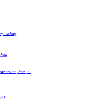
Καρυωτάκης
μάκια
άνισαν τα μάτια μου
 ΕΡΤ