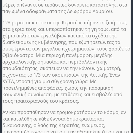
μέρες απέναντι σε τεράστιες δυνάμεις καταστολής, στα
παγωμένα οδοφράγματα της Λεωφόρου Λαυρίου.
128 μέρες οι κάτοικοι της Κερατέας πήραν τη ζωή τους
στα χέρια τους και υπερασπίστηκαν τη γη τους, από τα
χέρια άπληστων εργολάβων και από τα σχέδια της
διαπλεκόμενης κυβέρνησης, που εξυπηρετώντας τα
συμφέροντα των μεγαλοεπιχειρηματιών, τους χάριζε το
Οβριόκαστρο. Μια περιοχή πανέμορφη, μεγάλης
αρχαιολογικής σημασίας και περιβαλλοντικής
σπουδαιότητας, σκόπευαν να την κάνουν χωματερή,
ρίχνοντας το 1/3 των σκουπιδιών της Αττικής. Έναν
ΧΥΤΑ, ντροπή για μια σύγχρονη χώρα. Με
προειλημμένες αποφάσεις, χωρίς την παραμικρή
κοινωνική συναίνεση, με επιθέσεις και εισβολές από
τους πραιτοριανούς του κράτους.
Αν και προσπάθησαν να τρομοκρατήσουν το κόσμο, αν
και καταλύθηκε κάθε έννοια δημοκρατίας και
δικαιοσύνης, ο λαός της Κερατέας, ενωμένος,
υπερασπιζόμενος τη γη του, την αξιοπρέπειά του και το