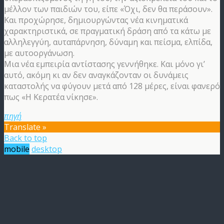
μέλλον των παιδιών του, είπε «Όχι, δεν θα περάσουν».
Και προχώρησε, δημιουργώντας νέα κινηματικά
χαρακτηριστικά, σε πραγματική δράση από τα κάτω με
αλληλεγγύη, αυταπάρνηση, δύναμη και πείσμα, ελπίδα,
με αυτοοργάνωση.
Μια νέα εμπειρία αντίστασης γεννήθηκε. Και μόνο γι’
αυτό, ακόμη κι αν δεν αναγκάζονταν οι δυνάμεις
καταστολής να φύγουν μετά από 128 μέρες, είναι φανερό
πως «Η Κερατέα νίκησε».
πηγή
Translate »
Back to top
mobile
desktop