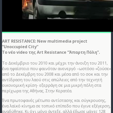
ART RESISTANCE: New multimedia project
“Unoccupied City”
Το νέο video της Art Resistance “Άπαρτη Πόλη”.
Το Δεκέμβριο του 2010 και μέχρι την άνοιξη του 2011,
ένα ηφαίστειο που φαινόταν ανενεργό –ωστόσο «ζούσε»
από το Δεκέμβρη του 2008 και μέσα από το σοκ και την
αντίδραση του λαού στις απώλειες από την τεχνητή
οικονομική κρίση- εξερράγη σε μια μικρή πόλη στα
περίχωρα της Αθήνας. Στην Κερατέα.
Ένα πρωτοφανές μέτωπο αντίστασης και σύγκρουσης,
ένα λαϊκό κίνημα σε τοπικό επίπεδο που έγινε εξέγερση,
αναδύθηκε. Κι όχι μόνο άντεξε, αλλά έδωσε μάχες 128