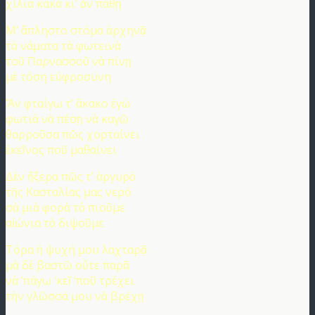
χίλια κακὰ κι’ ἂν πάθῃ
Μ’ ἄπληστο στόμα ἀρχηνᾷ
τὰ νάματα τὰ φωτεινὰ
τοῦ Παρνασσοῦ νὰ πίνῃ
μὲ τόση εὐφροσύνη
Ἄν φταίγω τ’ ἄκακο ἐγὼ
φωτιὰ νὰ πέσῃ νὰ καγῶ
θαρροῦσα πῶς χορταίνει
ἐκεῖνος ποῦ μαθαίνει
Δὲν ἤξερα πῶς τ’ ἀργυρὸ
τῆς Κασταλίας μας νερό
σὰ μιὰ φορὰ τὸ πιοῦμε
αἰώνια τὸ διψοῦμε
Τόρα ἡ ψυχή μου λαχταρᾷ
μὰ δὲ βαστῶ οὔτε παρᾶ
νὰ ‘πάγω ‘κεῖ ‘ποῦ τρέχει
τὴν γλῶσσά μου νὰ βρέχῃ