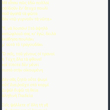
Μὲ εἶπαν πῶς ἐδὼ πολλοὶ
σὰ ἰδοῦν ἕν’ ἄτυχο πουλὶ
ποῦ ἀγαπᾷ τὰ φῶτα
δὲν «τῷ γυρνοῦν τὰ νῶτα.»
Ἔ, νὰ λοιπόν! Στὸ ἀψηλὸ
κατώφλοιό σας κι’ ἐγώ, δειλὸ
ἐκάθησα πουλάκι
μ’ αὐτὸ τὸ τραγουδάκι
Ὦ σεῖς, τοῦ γένους οἱ τρανοί
ἡ Τύχη ὅλα τὰ φθονεῖ
καὶ τίποτε δὲν μένει
πιστὸ στὴν οἰκουμένη
Δὲν σᾶς ζητῶ οὔτε ψωμί
οὔτ’ ἕνα ῥοῦχο στὸ κορμί
Διψῶ! διψῶ τὴ θεία
ἀληθινὴ Παιδεία
Σεῖς ψάλλετε σ’ ὅλη τὴ γῆ