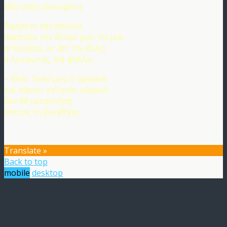
ἐδὼ στὴν οἰκουμένη
Ἀφήσετε τὴν ἀπονιά
Βαστοῦν τὸν δίσκο μου ‘πο μιὰ
αἱ Μοῦσαι, κι’ ἀπ’ τὴν ἄλλη
ὁ Λυτρωτής, καὶ ψάλλει
– Εἶναι ‘δικό μου τ’ ὀρφανό
καὶ ‘πάνου ‘κεῖ στὸν οὐρανό
δὲν θὰ μετανοήσῃ
ὅποιος τὸ βοηθήσῃ
Translate »
Back to top
mobile
desktop