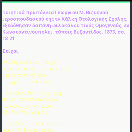
Ποιητικά πρωτόλεια Γεωργίου Μ. Βιζυηνού
ιεροσπουδαστού της εν Χάλκη Θεολογικής Σχολής.
Εξεδόθησαν δαπάνη φιλοκάλου τινός Ομογενούς, εν
Κωνσταντινουπόλει, τύποις Βυζαντίδος, 1873, σσ.
18-21
Στίχοι
Ἀλλοίμονο! εἶμαι φτωχὸ
σ’ αὐτοῦ τοῦ κόσμου τὸν τροχό
εἶμ’ ὀρφανὸ καὶ ξένο
κι’ ἀγράμματο θὰ μένω
Τοῦ κάκου λὲν – Ὑπομονή·
πολλοὶ σὰν σένα ὀρφανοὶ
καὶ δύστυχοι καὶ ξένοι
δὲν ἔμειναν θαμμένοι
Τοῦ κάκου, Γιατί ‘κείνοι ‘κεῖ
ἦσαν τῆς Τύχης ἐδικοί