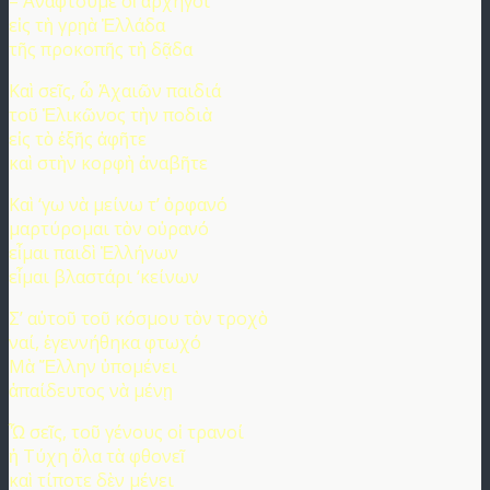
– Ἀνάφτουμε οἱ ἀρχηγοί
εἰς τὴ γρῃὰ Ἑλλάδα
τῆς προκοπῆς τὴ δᾷδα
Καὶ σεῖς, ὦ Ἀχαιῶν παιδιά
τοῦ Ἑλικῶνος τὴν ποδιὰ
εἰς τὸ ἑξῆς ἀφῆτε
καὶ στὴν κορφὴ ἀναβῆτε
Καὶ ‘γω νὰ μείνω τ’ ὀρφανό
μαρτύρομαι τὸν οὐρανό
εἶμαι παιδὶ Ἑλλήνων
εἶμαι βλαστάρι ‘κείνων
Σ’ αὐτοῦ τοῦ κόσμου τὸν τροχὸ
ναί, ἐγεννήθηκα φτωχό
Μὰ Ἕλλην ὑπομένει
ἀπαίδευτος νὰ μένῃ
Ὦ σεῖς, τοῦ γένους οἱ τρανοί
ἡ Τύχη ὅλα τὰ φθονεῖ
καὶ τίποτε δὲν μένει