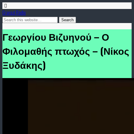
Granazi Radio
Γεωργίου Βιζυηνού – Ο
Φιλομαθής πτωχός – (Νίκος
Ξυδάκης)