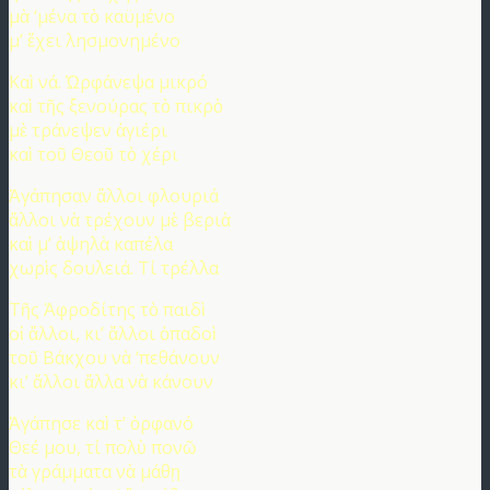
μὰ ‘μένα τὸ καϋμένο
μ’ ἔχει λησμονημένο
Καὶ νά. Ὠρφάνεψα μικρό
καὶ τῆς ξενούρας τὸ πικρὸ
μὲ τράνεψεν ἀγιέρι
καὶ τοῦ Θεοῦ τὸ χέρι
Ἀγάπησαν ἄλλοι φλουριά
ἄλλοι νὰ τρέχουν μὲ βεριὰ
καὶ μ’ ἀψηλὰ καπέλα
χωρὶς δουλειά. Τί τρέλλα
Τῆς Ἀφροδίτης τὸ παιδὶ
οἱ ἄλλοι, κι’ ἄλλοι ὀπαδοὶ
τοῦ Βάκχου νὰ ‘πεθάνουν
κι’ ἄλλοι ἄλλα νὰ κάνουν
Ἀγάπησε καὶ τ’ ὀρφανό
Θεέ μου, τί πολὺ πονῶ
τὰ γράμματα νὰ μάθῃ